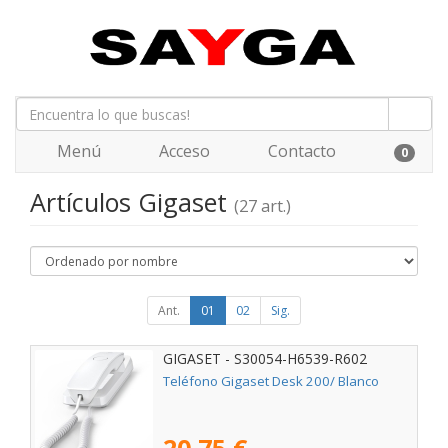
Menú
Acceso
Contacto
0
Artículos Gigaset
(27 art.)
Ant.
01
02
Sig.
GIGASET - S30054-H6539-R602
Teléfono Gigaset Desk 200/ Blanco