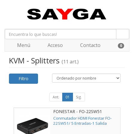
Menú
Acceso
Contacto
0
KVM - Splitters
(11 art.)
Filtro
Ant.
01
Sig.
FONESTAR - FO-22SW51
Conmutador HDMI Fonestar FO-
22SW51/ 5 Entradas-1 Salida