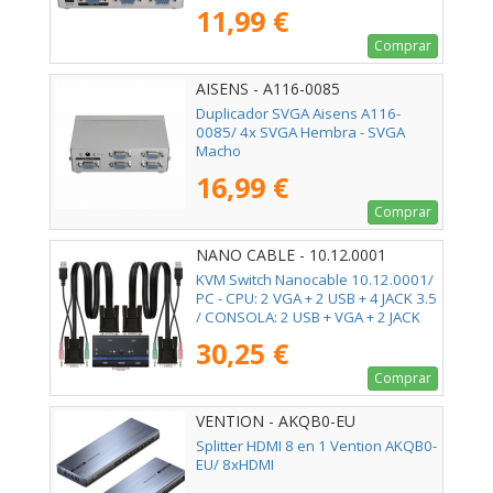
11,99 €
Comprar
AISENS - A116-0085
Duplicador SVGA Aisens A116-
0085/ 4x SVGA Hembra - SVGA
Macho
16,99 €
Comprar
NANO CABLE - 10.12.0001
KVM Switch Nanocable 10.12.0001/
PC - CPU: 2 VGA + 2 USB + 4 JACK 3.5
/ CONSOLA: 2 USB + VGA + 2 JACK
2.5/ 1.4m
30,25 €
Comprar
VENTION - AKQB0-EU
Splitter HDMI 8 en 1 Vention AKQB0-
EU/ 8xHDMI