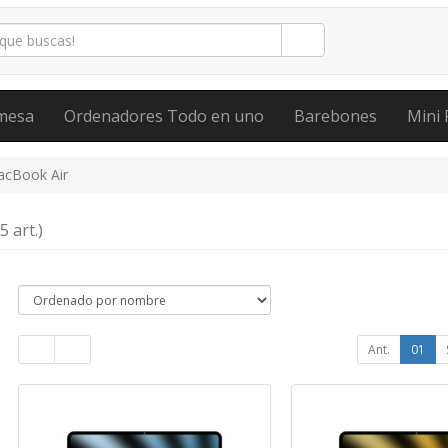
mesa
Ordenadores Todo en uno
Barebones
Mini 
cBook Air
(5 art.)
Ant.
01