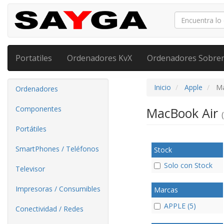
Portatiles
Ordenadores KvX
Ordenadores Sobre
Inicio
Apple
Ma
Ordenadores
Componentes
MacBook Air
Portátiles
SmartPhones / Teléfonos
Stock
Solo con Stock
Televisor
Impresoras / Consumibles
Marcas
APPLE (5)
Conectividad / Redes