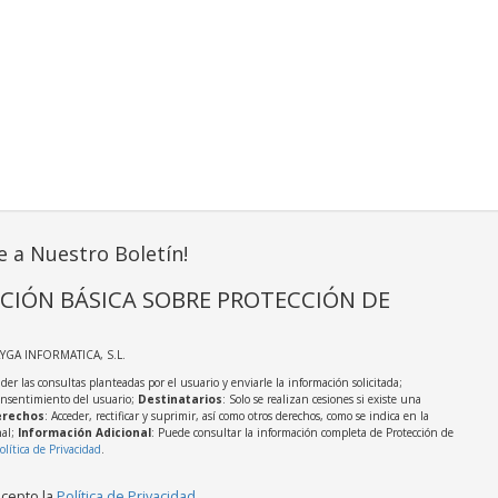
e a Nuestro Boletín!
CIÓN BÁSICA SOBRE PROTECCIÓN DE
AYGA INFORMATICA, S.L.
der las consultas planteadas por el usuario y enviarle la información solicitada;
onsentimiento del usuario;
Destinatarios
: Solo se realizan cesiones si existe una
rechos
: Acceder, rectificar y suprimir, así como otros derechos, como se indica en la
nal;
Información Adicional
: Puede consultar la información completa de Protección de
olítica de Privacidad
.
acepto la
Política de Privacidad
.