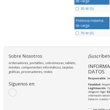
de carga
30 W (5)
Potencia máxima
de carga
70 W (5)
Sobre Nosotros
¡Suscríbet
ordenadores, portátiles, sobremesas, tablets,
INFORMA
móviles, componentes informáticos, tarjetas
DATOS
gráficas, procesadores, redes
Responsable
: S
Síguenos en:
Finalidad
: Respon
Legitimación
: C
obligación legal;
De
información adicio
Datos en nuestra
P
He leído y 