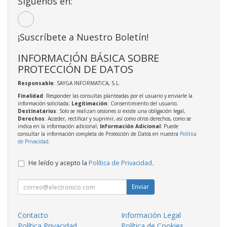
Síguenos en:
¡Suscríbete a Nuestro Boletín!
INFORMACIÓN BÁSICA SOBRE
PROTECCIÓN DE DATOS
Responsable
: SAYGA INFORMATICA, S.L.
Finalidad
: Responder las consultas planteadas por el usuario y enviarle la
información solicitada;
Legitimación
: Consentimiento del usuario;
Destinatarios
: Solo se realizan cesiones si existe una obligación legal;
Derechos
: Acceder, rectificar y suprimir, así como otros derechos, como se
indica en la información adicional;
Información Adicional
: Puede
consultar la información completa de Protección de Datos en nuestra
Política
de Privacidad
.
He leído y acepto la
Política de Privacidad
.
Enviar
Contacto
Información Legal
Política Privacidad
Política de Cookies