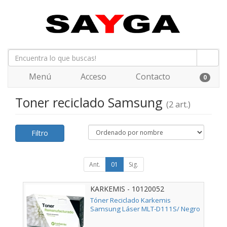
Menú
Acceso
Contacto
0
Toner reciclado Samsung
(2 art.)
Filtro
Ant.
01
Sig.
KARKEMIS - 10120052
Tóner Reciclado Karkemis
Samsung Láser MLT-D111S/ Negro