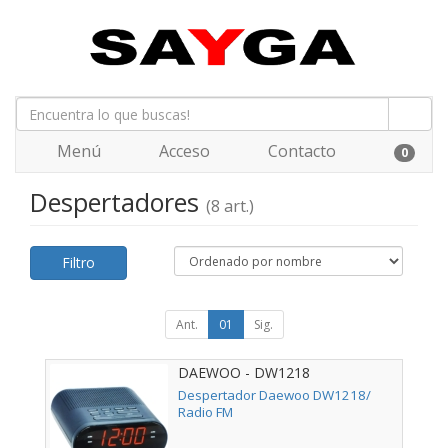
Menú
Acceso
Contacto
0
Despertadores
(8 art.)
Filtro
Ant.
01
Sig.
DAEWOO - DW1218
Despertador Daewoo DW1218/
Radio FM