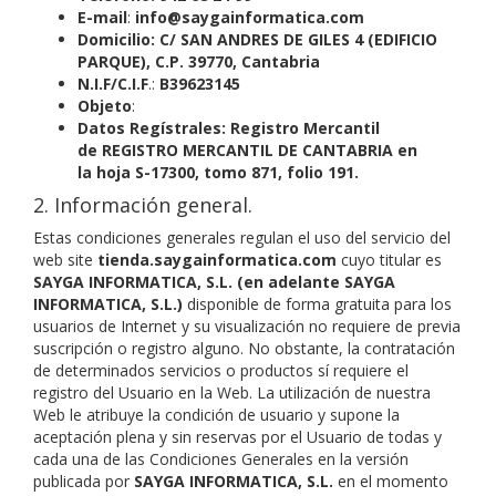
E-mail
:
info@saygainformatica.com
Domicilio:
C/ SAN ANDRES DE GILES 4 (EDIFICIO
PARQUE), C.P. 39770,
Cantabria
N.I.F/C.I.F
.:
B39623145
Objeto
:
Datos Regístrales:
Registro Mercantil
de REGISTRO MERCANTIL DE CANTABRIA en
la
hoja S-17300, tomo 871, folio 191
.
2. Información general.
Estas condiciones generales regulan el uso del servicio del
web site
tienda.saygainformatica.com
cuyo titular es
SAYGA INFORMATICA, S.L. (en adelante SAYGA
INFORMATICA, S.L.)
disponible de forma gratuita para los
usuarios de Internet y su visualización no requiere de previa
suscripción o registro alguno. No obstante, la contratación
de determinados servicios o productos sí requiere el
registro del Usuario en la Web. La utilización de nuestra
Web le atribuye la condición de usuario y supone la
aceptación plena y sin reservas por el Usuario de todas y
cada una de las Condiciones Generales en la versión
publicada por
SAYGA INFORMATICA, S.L.
en el momento