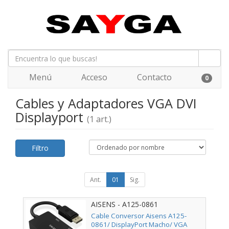
Menú
Acceso
Contacto
0
Cables y Adaptadores VGA DVI
Displayport
(1 art.)
Filtro
Ant.
01
Sig.
AISENS - A125-0861
Cable Conversor Aisens A125-
0861/ DisplayPort Macho/ VGA