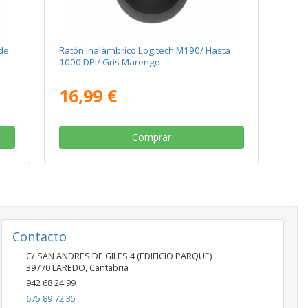
 de
Ratón Inalámbrico Logitech M190/ Hasta
1000 DPI/ Gris Marengo
16,99 €
Comprar
Contacto
C/ SAN ANDRES DE GILES 4 (EDIFICIO PARQUE)
39770
LAREDO
,
Cantabria
942 68 24 99
675 89 72 35