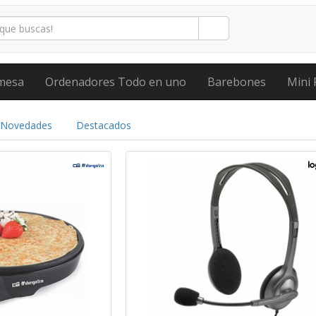
mesa
Ordenadores Todo en uno
Barebones
Mini 
Novedades
Destacados