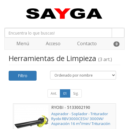
Menú
Acceso
Contacto
0
Herramientas de Limpieza
(3 art.)
Filtro
Ant.
01
Sig.
RYOBI - 5133002190
Aspirador - Soplador - Triturador
Ryobi RBV3000CESV/ 3000W/
Aspiración 16 m³/min/ Trituración
16:1