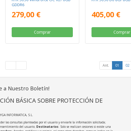
GDDR6
279,00 €
405,00 €
Comprar
Comprar
Ant.
01
02
e a Nuestro Boletín!
CIÓN BÁSICA SOBRE PROTECCIÓN DE
AYGA INFORMATICA, S.L.
der las consultas planteadas por el usuario y enviarle la información solicitada;
onsentimiento del usuario;
Destinatarios
: Solo se realizan cesiones si existe una