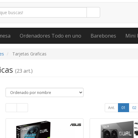
mesa
Ordenadores Todo en uno
Barebones
Mini 
es
Tarjetas Graficas
ficas
(23 art.)
Ant.
01
02