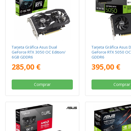
Tarjeta Gráfica Asus Dual
Tarjeta Gráfica Asus 
GeForce RTX 3050 OC Edition/
GeForce RTX 5050 OC
6GB GDDR6
GDDR6
285,00 €
395,00 €
Comprar
Comprar