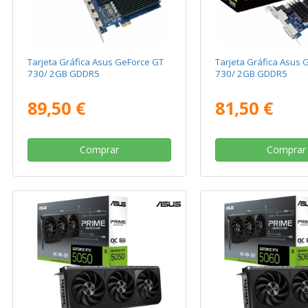
Tarjeta Gráfica Asus GeForce GT
Tarjeta Gráfica Asus 
730/ 2GB GDDR5
730/ 2GB GDDR5
89,50 €
81,50 €
Comprar
Comprar