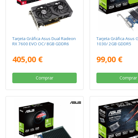
Tarjeta Gráfica Asus Dual Radeon
Tarjeta Gráfica Asus 
RX 7600 EVO OC/ 8GB GDDR6
1030/ 2GB GDDR5
405,00 €
99,00 €
Comprar
Comprar