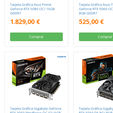
Tarjeta Gráfica Asus Prime
Tarjeta Gráfica Asus
GeForce RTX 5080 OC/ 16GB
GeForce RTX 5060 OC 
GDDR7
8GB GDDR7
1.829,00 €
525,00 €
Comprar
Comprar
Tarjeta Gráfica Gigabyte GeForce
Tarjeta Gráfica Gigab
RTX 3050 WindForce OC V2/ 6GB
RTX 5050 D6 8G/ 8G