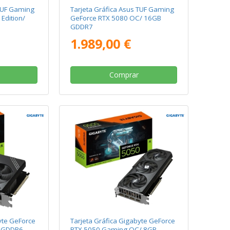
 TUF Gaming
Tarjeta Gráfica Asus TUF Gaming
Edition/
GeForce RTX 5080 OC/ 16GB
GDDR7
1.989,00 €
Comprar
yte GeForce
Tarjeta Gráfica Gigabyte GeForce
B GDDR6
RTX 5050 Gaming OC/ 8GB