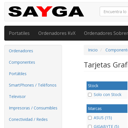
Portatiles
Ordenadores KvX
Ordenadores Sobre
Inicio
Component
Ordenadores
Componentes
Tarjetas Gra
Portátiles
SmartPhones / Teléfonos
Stock
Solo con Stock
Televisor
Impresoras / Consumibles
Marcas
ASUS (15)
Conectividad / Redes
GIGABYTE (5)