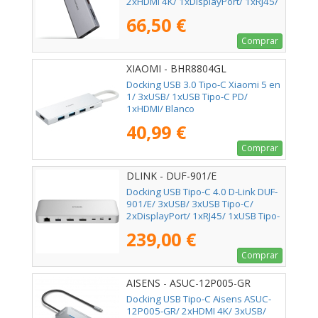
2xHDMI 4K/ 1xDisplayPort/ 1xRJ45/
1xLector tarjetas/ 1xJack 3.5/ 1xUSB
66,50 €
Tipo-C PD/ Gris
Comprar
XIAOMI - BHR8804GL
Docking USB 3.0 Tipo-C Xiaomi 5 en
1/ 3xUSB/ 1xUSB Tipo-C PD/
1xHDMI/ Blanco
40,99 €
Comprar
DLINK - DUF-901/E
Docking USB Tipo-C 4.0 D-Link DUF-
901/E/ 3xUSB/ 3xUSB Tipo-C/
2xDisplayPort/ 1xRJ45/ 1xUSB Tipo-
C PD/ Blanco
239,00 €
Comprar
AISENS - ASUC-12P005-GR
Docking USB Tipo-C Aisens ASUC-
12P005-GR/ 2xHDMI 4K/ 3xUSB/