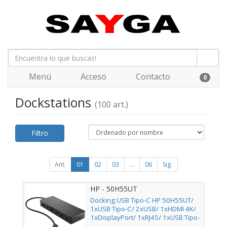
Menú
Acceso
Contacto
0
Dockstations
(100 art.)
Filtro
Ant.
01
02
03
...
06
Sig.
HP - 50H55UT
Docking USB Tipo-C HP 50H55UT/
1xUSB Tipo-C/ 2xUSB/ 1xHDMI 4K/
1xDisplayPort/ 1xRJ45/ 1xUSB Tipo-
C PD