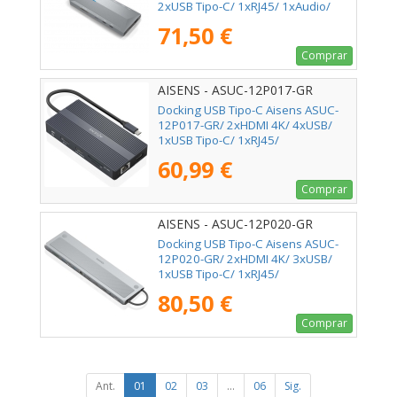
2xUSB Tipo-C/ 1xRJ45/ 1xAudio/
1xLector Tarjetas/ 1x Jack/ 1xUSB
71,50 €
Tipo-C PD/ Gris
Comprar
AISENS - ASUC-12P017-GR
Docking USB Tipo-C Aisens ASUC-
12P017-GR/ 2xHDMI 4K/ 4xUSB/
1xUSB Tipo-C/ 1xRJ45/
1xDisplayPort/ 1xLector Tarjetas/
60,99 €
1xUSB Tipo-C PD/ Gris
Comprar
AISENS - ASUC-12P020-GR
Docking USB Tipo-C Aisens ASUC-
12P020-GR/ 2xHDMI 4K/ 3xUSB/
1xUSB Tipo-C/ 1xRJ45/
1xDisplayPort/ 1xLector Tarjetas/
80,50 €
1xUSB Tipo-C PD/ Gris
Comprar
Ant.
01
02
03
...
06
Sig.