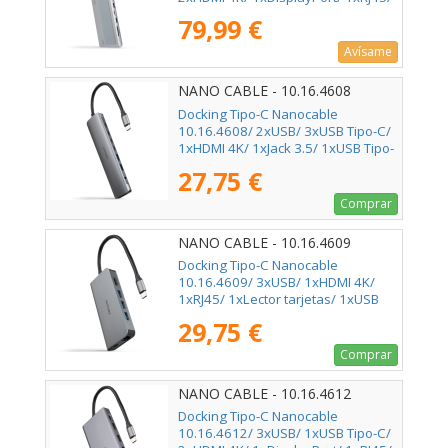
1xLector tarjetas/ 1xJack 3.5/ 1xUSB
79,99 €
Tipo-C PD/ Gris
Avísame
NANO CABLE - 10.16.4608
Docking Tipo-C Nanocable
10.16.4608/ 2xUSB/ 3xUSB Tipo-C/
1xHDMI 4K/ 1xJack 3.5/ 1xUSB Tipo-
C PD/ Gris
27,75 €
Comprar
NANO CABLE - 10.16.4609
Docking Tipo-C Nanocable
10.16.4609/ 3xUSB/ 1xHDMI 4K/
1xRJ45/ 1xLector tarjetas/ 1xUSB
Tipo-C PD/ Gris
29,75 €
Comprar
NANO CABLE - 10.16.4612
Docking Tipo-C Nanocable
10.16.4612/ 3xUSB/ 1xUSB Tipo-C/