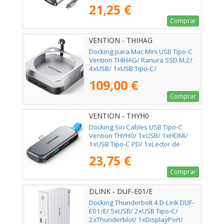
21,25 €
Comprar
VENTION - THIHAG
Docking para Mac Mini USB Tipo-C
Vention THIHAG/ Ranura SSD M.2/
4xUSB/ 1xUSB Tipo-C/
1xDisplayPort 4K/ 1xLector
109,00 €
Tarjetas/ 1xJack 3.5mm
Comprar
VENTION - THYH0
Docking Sin Cables USB Tipo-C
Vention THYH0/ 1xUSB/ 1xHDMI/
1xUSB Tipo-C PD/ 1xLector de
Tarjetas/ Gris
23,75 €
Comprar
DLINK - DUF-E01/E
Docking Thunderbolt 4 D-Link DUF-
E01/E/ 5xUSB/ 2xUSB Tipo-C/
2xThunderblot/ 1xDisplayPort/