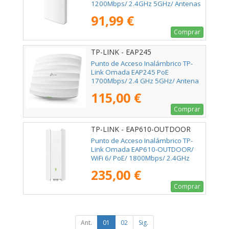
1200Mbps/ 2.4GHz 5GHz/ Antenas
de 4dBi/ WiFi 802.11ac/a/n/b/g
91,99 €
802.3af/at
Comprar
TP-LINK - EAP245
Punto de Acceso Inalámbrico TP-
Link Omada EAP245 PoE
1700Mbps/ 2.4 GHz 5GHz/ Antena
de 4dBi/ WiFi 802.11ac/n/b/g/a
115,00 €
Comprar
TP-LINK - EAP610-OUTDOOR
Punto de Acceso Inalámbrico TP-
Link Omada EAP610-OUTDOOR/
WiFi 6/ PoE/ 1800Mbps/ 2.4GHz
5GHz/ Antenas de 5dBi/ WiFi
235,00 €
802.11ax/ac/a/n/b/g
Comprar
Ant.
01
02
Sig.