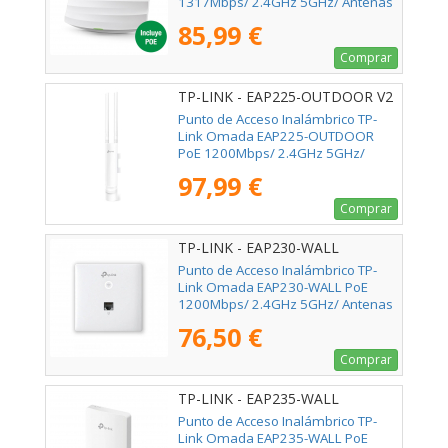
1317Mbps/ 2.4GHz 5GHz/ Antenas
de 5dBi/ WiFi 802.11ac/n/b/g
85,99 €
Comprar
TP-LINK - EAP225-OUTDOOR V2
Punto de Acceso Inalámbrico TP-
Link Omada EAP225-OUTDOOR
PoE 1200Mbps/ 2.4GHz 5GHz/
Antenas de 4dBi/ WiFi
97,99 €
802.11ac/n/b/g/a
Comprar
TP-LINK - EAP230-WALL
Punto de Acceso Inalámbrico TP-
Link Omada EAP230-WALL PoE
1200Mbps/ 2.4GHz 5GHz/ Antenas
de 3.6dBi/ WiFi 802.11ac/n/b/g
76,50 €
Comprar
TP-LINK - EAP235-WALL
Punto de Acceso Inalámbrico TP-
Link Omada EAP235-WALL PoE