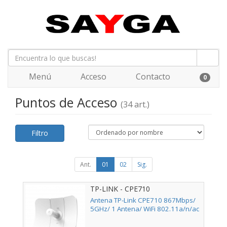
Menú
Acceso
Contacto
0
Puntos de Acceso
(34 art.)
Filtro
Ant.
01
02
Sig.
TP-LINK - CPE710
Antena TP-Link CPE710 867Mbps/
5GHz/ 1 Antena/ WiFi 802.11a/n/ac