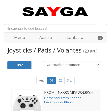
Menú
Acceso
Contacto
0
Joysticks / Pads / Volantes
(23 art.)
Filtro
Ant.
01
02
Sig.
KROM - NXKROMKADOERWH
Gamepad Krom Kadoer
Inalámbrico/ Blanco