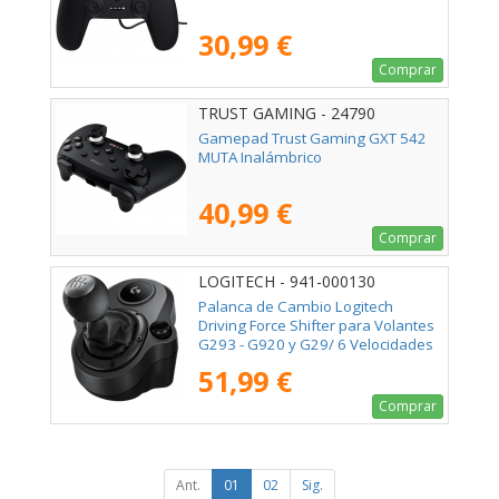
30,99 €
Comprar
TRUST GAMING - 24790
Gamepad Trust Gaming GXT 542
MUTA Inalámbrico
40,99 €
Comprar
LOGITECH - 941-000130
Palanca de Cambio Logitech
Driving Force Shifter para Volantes
G293 - G920 y G29/ 6 Velocidades
51,99 €
Comprar
Ant.
01
02
Sig.