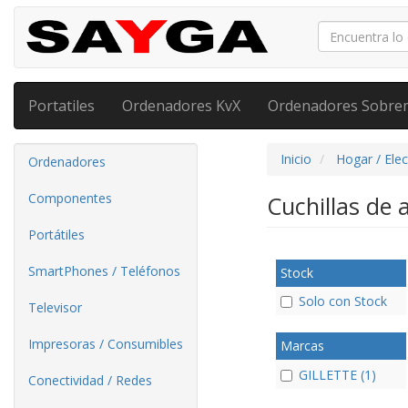
Portatiles
Ordenadores KvX
Ordenadores Sobre
Inicio
Hogar / Ele
Ordenadores
Componentes
Cuchillas de 
Portátiles
SmartPhones / Teléfonos
Stock
Solo con Stock
Televisor
Impresoras / Consumibles
Marcas
GILLETTE (1)
Conectividad / Redes