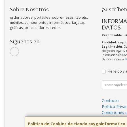
Sobre Nosotros
¡Suscríbet
ordenadores, portátiles, sobremesas, tablets,
INFORMA
móviles, componentes informáticos, tarjetas
DATOS
gráficas, procesadores, redes
Responsable
: S
Síguenos en:
Finalidad
: Respon
Legitimación
: C
obligación legal;
De
información adicio
Datos en nuestra
P
He leído y 
Contacto
Política Priva
Condiciones 
¿Quienes So
Política de Cookies de tienda.saygainformatica