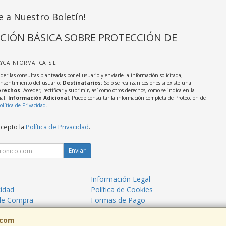
e a Nuestro Boletín!
CIÓN BÁSICA SOBRE PROTECCIÓN DE
AYGA INFORMATICA, S.L.
der las consultas planteadas por el usuario y enviarle la información solicitada;
onsentimiento del usuario;
Destinatarios
: Solo se realizan cesiones si existe una
rechos
: Acceder, rectificar y suprimir, así como otros derechos, como se indica en la
nal;
Información Adicional
: Puede consultar la información completa de Protección de
olítica de Privacidad
.
acepto la
Política de Privacidad
.
Enviar
Información Legal
cidad
Política de Cookies
de Compra
Formas de Pago
mos?
.com