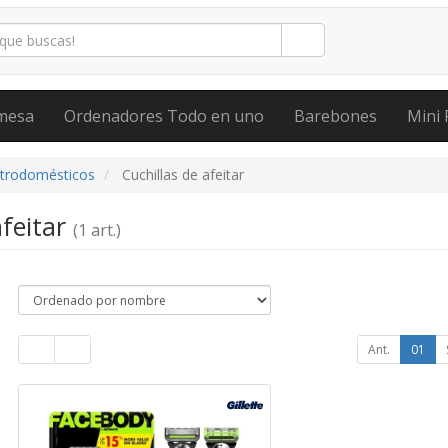
mesa
Ordenadores Todo en uno
Barebones
Mini 
ctrodomésticos
Cuchillas de afeitar
afeitar
(1 art.)
Ant.
01