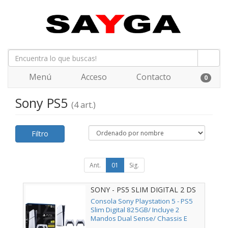
Menú
Acceso
Contacto
0
Sony PS5
(4 art.)
Filtro
Ant.
01
Sig.
SONY - PS5 SLIM DIGITAL 2 DS
Consola Sony Playstation 5 - PS5
Slim Digital 825GB/ Incluye 2
Mandos Dual Sense/ Chassis E