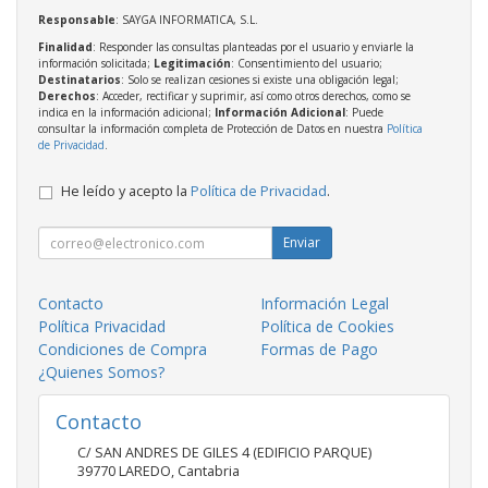
Responsable
: SAYGA INFORMATICA, S.L.
Finalidad
: Responder las consultas planteadas por el usuario y enviarle la
información solicitada;
Legitimación
: Consentimiento del usuario;
Destinatarios
: Solo se realizan cesiones si existe una obligación legal;
Derechos
: Acceder, rectificar y suprimir, así como otros derechos, como se
indica en la información adicional;
Información Adicional
: Puede
consultar la información completa de Protección de Datos en nuestra
Política
de Privacidad
.
He leído y acepto la
Política de Privacidad
.
Enviar
Contacto
Información Legal
Política Privacidad
Política de Cookies
Condiciones de Compra
Formas de Pago
¿Quienes Somos?
Contacto
C/ SAN ANDRES DE GILES 4 (EDIFICIO PARQUE)
39770
LAREDO
,
Cantabria