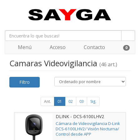
Menú
Acceso
Contacto
0
Camaras Videovigilancia
(46 art.)
Filtro
Ant.
01
02
03
Sig.
DLINK - DCS-6100LHV2
Cámara de Videovigilancia D-Link
DCS-6100LHV2/ Visión Nocturna/
Control desde APP