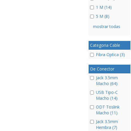
1 M (14)
5 M (8)
mostrar todas
Categoria Cable
Fibra Optica (3)
De Conector
Jack 3.5mm
Macho (64)
USB Tipo-C
Macho (14)
ODT Toslink
Macho (11)
Jack 3.5mm
Hembra (7)