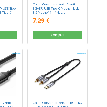
o
Cable Conversor Audio Vention
/ USB Tipo-
BGABF/ USB Tipo-C Macho - Jack
B Tipo-C
3.5 Macho/ 1m/ Negro
o
7,29 €
Comprar
o Vention
Cable Conversor Vention BGUHG/
ho - Jack
2x RCA Macho - USB Tipo-C