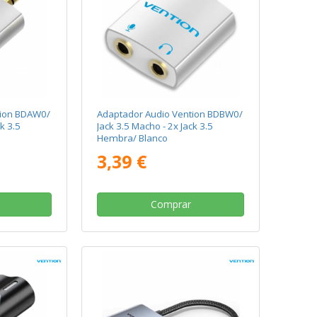
tion BDAW0/
Adaptador Audio Vention BDBW0/
k 3.5
Jack 3.5 Macho - 2x Jack 3.5
Hembra/ Blanco
3,39 €
Comprar