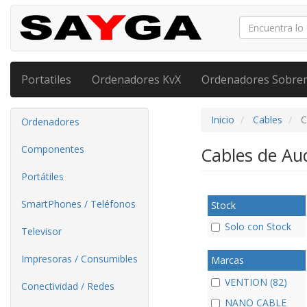
Portatiles
Ordenadores KvX
Ordenadores Sobre
Inicio
Cables
C
Ordenadores
Componentes
Cables de Au
Portátiles
SmartPhones / Teléfonos
Stock
Solo con Stock
Televisor
Impresoras / Consumibles
Marcas
VENTION (82)
Conectividad / Redes
NANO CABLE