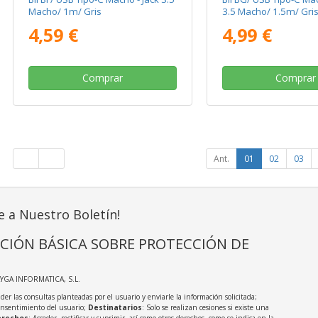
Macho/ 1m/ Gris
3.5 Macho/ 1.5m/ Gri
4,59 €
4,99 €
Comprar
Comprar
Ant.
01
02
03
e a Nuestro Boletín!
CIÓN BÁSICA SOBRE PROTECCIÓN DE
AYGA INFORMATICA, S.L.
der las consultas planteadas por el usuario y enviarle la información solicitada;
onsentimiento del usuario;
Destinatarios
: Solo se realizan cesiones si existe una