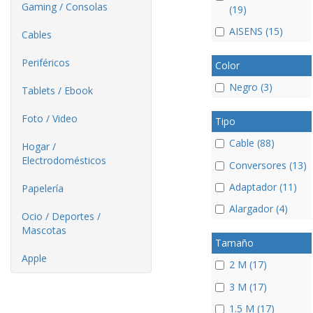
Gaming / Consolas
(19)
AISENS (15)
Cables
Periféricos
Color
Negro (3)
Tablets / Ebook
Foto / Video
Tipo
Cable (88)
Hogar /
Electrodomésticos
Conversores (13)
Adaptador (11)
Papelería
Alargador (4)
Ocio / Deportes /
Mascotas
Tamaño
Apple
2 M (17)
3 M (17)
1.5 M (17)