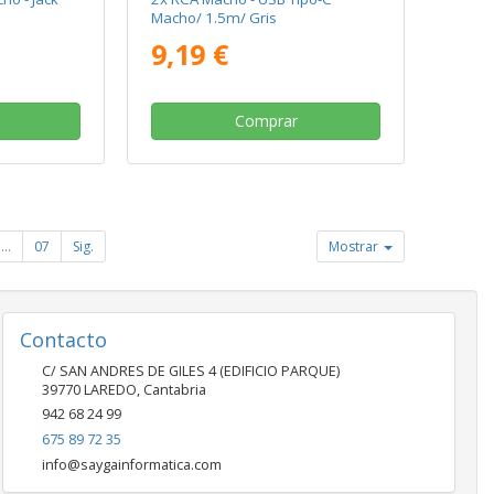
s
Macho/ 1.5m/ Gris
9,19 €
Comprar
...
07
Sig.
Mostrar
Contacto
C/ SAN ANDRES DE GILES 4 (EDIFICIO PARQUE)
39770
LAREDO
,
Cantabria
942 68 24 99
675 89 72 35
info@saygainformatica.com