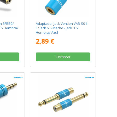
on BFBB0/
Adaptador Jack Vention VAB-S01-
 2.5 Hembra/
L/ Jack 6.5 Macho - Jack 3.5
Hembra/ Azul
2,89 €
Comprar