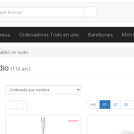
mesa
Ordenadores Todo en uno
Barebones
Mini 
ables de Audio
dio
(116 art.)
Ant.
01
02
03