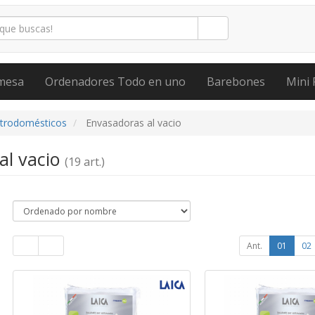
mesa
Ordenadores Todo en uno
Barebones
Mini 
ctrodomésticos
Envasadoras al vacio
al vacio
(19 art.)
Ant.
01
02