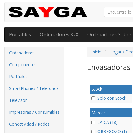
Portatiles
Ordenadores KvX
Ordenadores Sobre
Inicio
Hogar / Ele
Ordenadores
Componentes
Envasadoras 
Portátiles
SmartPhones / Teléfonos
Stock
Solo con Stock
Televisor
Impresoras / Consumibles
Marcas
LAICA (18)
Conectividad / Redes
ORBEGOZO (1)