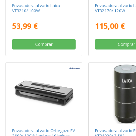
Envasadora al vacío Laica
Envasadora al vacío L
VT3210/ 100W
VT32170/ 120W
53,99 €
115,00 €
Comprar
Comprar
Envasadora al vacío Orbegozo EV
Envasadora al vacío Po
3600/ 100W/ incluye 10 bolsas
VT34020/ 2.5W