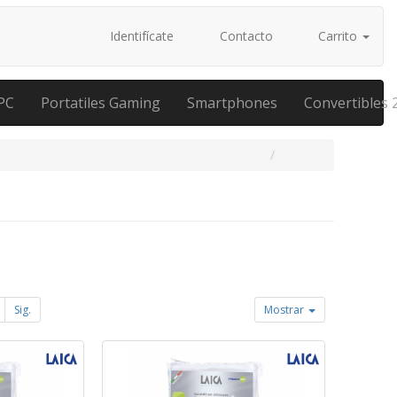
Identifícate
Contacto
Carrito
PC
Portatiles Gaming
Smartphones
Convertibles 
Sig.
Mostrar