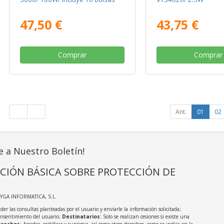
47,50 €
43,75 €
Comprar
Comprar
Ant.
01
02
e a Nuestro Boletín!
CIÓN BÁSICA SOBRE PROTECCIÓN DE
AYGA INFORMATICA, S.L.
der las consultas planteadas por el usuario y enviarle la información solicitada;
onsentimiento del usuario;
Destinatarios
: Solo se realizan cesiones si existe una