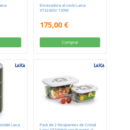
aica
Envasadora al vacío Laica
VT32400/ 130W
175,00 €
Comprar
rtátil Laica
Pack de 2 Recipientes de Cristal
Laica VT33060/ con Función al