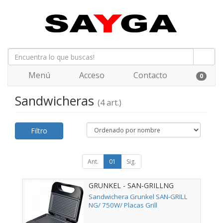
Menú
Acceso
Contacto
0
Sandwicheras
(4 art.)
Filtro
Ant.
01
Sig.
GRUNKEL - SAN-GRILLNG
Sandwichera Grunkel SAN-GRILL
NG/ 750W/ Placas Grill