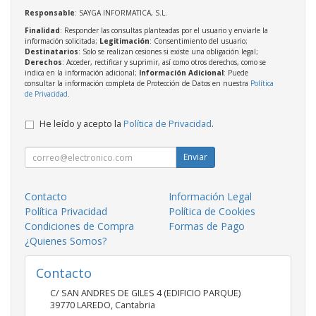
Responsable
: SAYGA INFORMATICA, S.L.
Finalidad
: Responder las consultas planteadas por el usuario y enviarle la
información solicitada;
Legitimación
: Consentimiento del usuario;
Destinatarios
: Solo se realizan cesiones si existe una obligación legal;
Derechos
: Acceder, rectificar y suprimir, así como otros derechos, como se
indica en la información adicional;
Información Adicional
: Puede
consultar la información completa de Protección de Datos en nuestra
Política
de Privacidad
.
He leído y acepto la
Política de Privacidad
.
Enviar
Contacto
Información Legal
Política Privacidad
Política de Cookies
Condiciones de Compra
Formas de Pago
¿Quienes Somos?
Contacto
C/ SAN ANDRES DE GILES 4 (EDIFICIO PARQUE)
39770
LAREDO
,
Cantabria