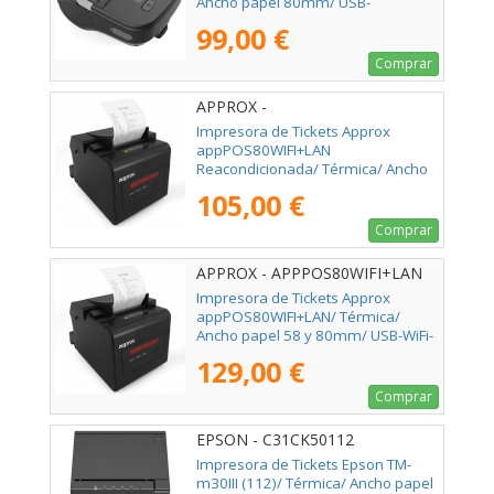
Ancho papel 80mm/ USB-
Bluetooth/ Negra
99,00 €
Comprar
APPROX -
Impresora de Tickets Approx
appPOS80WIFI+LAN
Reacondicionada/ Térmica/ Ancho
papel 58 y 80mm/ USB-WiFi-LAN-
105,00 €
RS232-RJ11/ Negra
Comprar
APPROX - APPPOS80WIFI+LAN
Impresora de Tickets Approx
appPOS80WIFI+LAN/ Térmica/
Ancho papel 58 y 80mm/ USB-WiFi-
LAN-RS232-RJ11/ Negra
129,00 €
Comprar
EPSON - C31CK50112
Impresora de Tickets Epson TM-
m30III (112)/ Térmica/ Ancho papel