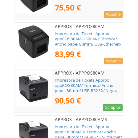
75,50 €
Avísame
APPROX - APPPOS80AM-
USBLAN
Impresora de Tickets Approx
appPOS80AM-USBLAN/ Térmica/
Ancho papel 80mm/ USB-Ethernet-
RJ11/ Negra
83,99 €
Avísame
APPROX - APPPOS80AM
Impresora de Tickets Approx
appPOS80AM/ Térmica/ Ancho
papel 80mm/ USB-RS232/ Negra
90,50 €
Comprar
APPROX - APPPOS80AM3
Impresora de Tickets Approx
appPOS80AM3/ Térmica/ Ancho
papel 80mm/ USB-RS232-Ethernet/