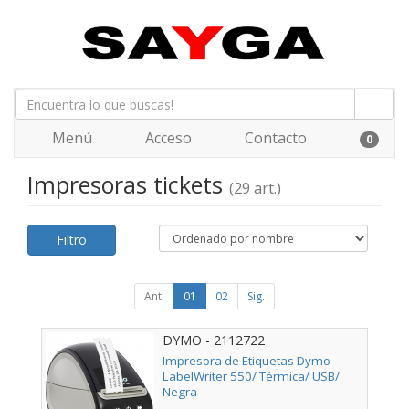
Menú
Acceso
Contacto
0
Impresoras tickets
(29 art.)
Filtro
Ant.
01
02
Sig.
DYMO - 2112722
Impresora de Etiquetas Dymo
LabelWriter 550/ Térmica/ USB/
Negra