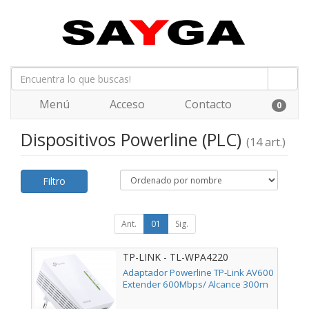
Menú
Acceso
Contacto
0
Dispositivos Powerline (PLC)
(14 art.)
Filtro
Ant.
01
Sig.
TP-LINK - TL-WPA4220
Adaptador Powerline TP-Link AV600
Extender 600Mbps/ Alcance 300m