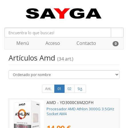
Menú
Acceso
Contacto
0
Artículos Amd
(34 art.)
Ant.
01
02
Sig.
AMD - YD3000C6M2OFH
Procesador AMD Athlon 3000G 3.5GHz
Socket AM4