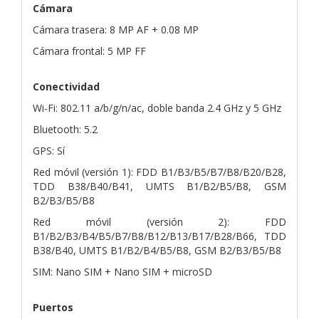
Cámara
Cámara trasera: 8 MP AF + 0.08 MP
Cámara frontal: 5 MP FF
Conectividad
Wi-Fi: 802.11 a/b/g/n/ac, doble banda 2.4 GHz y 5 GHz
Bluetooth: 5.2
GPS: Sí
Red móvil (versión 1): FDD B1/B3/B5/B7/B8/B20/B28,
TDD B38/B40/B41, UMTS B1/B2/B5/B8, GSM
B2/B3/B5/B8
Red móvil (versión 2): FDD
B1/B2/B3/B4/B5/B7/B8/B12/B13/B17/B28/B66, TDD
B38/B40, UMTS B1/B2/B4/B5/B8, GSM B2/B3/B5/B8
SIM: Nano SIM + Nano SIM + microSD
Puertos