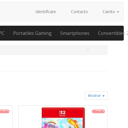
Identifícate
Contacto
Carrito
PC
Portatiles Gaming
Smartphones
Convertibles 
Mostrar