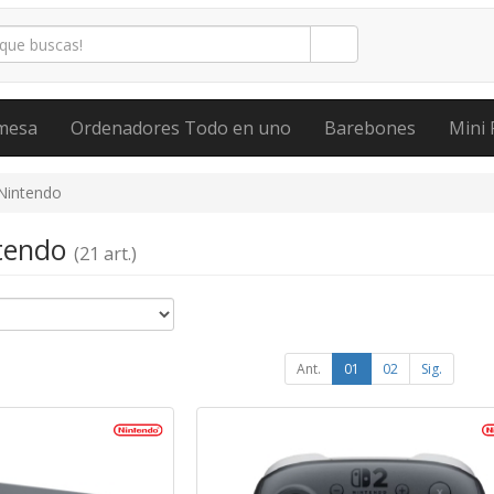
mesa
Ordenadores Todo en uno
Barebones
Mini 
Nintendo
ntendo
(21 art.)
Ant.
01
02
Sig.