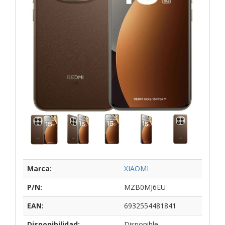
Marca:
XIAOMI
P/N:
MZB0MJ6EU
EAN:
6932554481841
Disponibilidad:
Disponible