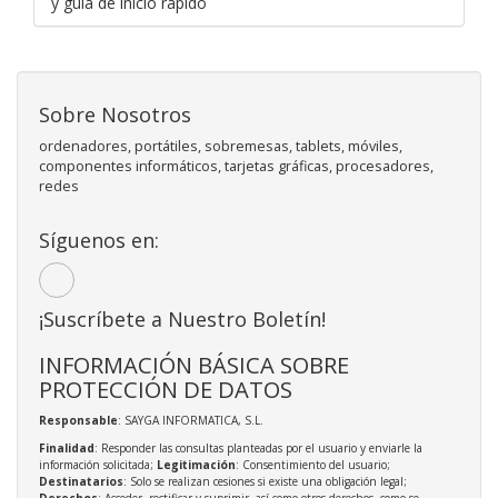
y guía de inicio rápido
Sobre Nosotros
ordenadores, portátiles, sobremesas, tablets, móviles,
componentes informáticos, tarjetas gráficas, procesadores,
redes
Síguenos en:
¡Suscríbete a Nuestro Boletín!
INFORMACIÓN BÁSICA SOBRE
PROTECCIÓN DE DATOS
Responsable
: SAYGA INFORMATICA, S.L.
Finalidad
: Responder las consultas planteadas por el usuario y enviarle la
información solicitada;
Legitimación
: Consentimiento del usuario;
Destinatarios
: Solo se realizan cesiones si existe una obligación legal;
Derechos
: Acceder, rectificar y suprimir, así como otros derechos, como se