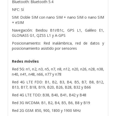
Bluetooth: Bluetooth 5.4
NFC: Sí
SIM: Doble SIM con nano SIM + nano SIM o nano SIM
+ eSIM
Navegación: Beidou B1I/B1c, GPS L1, Galileo E1,
GLONASS G1, QZSS L1 y A-GPS
Posicionamiento: Red inalámbrica, red de datos y
posicionamiento asistido por sensores
Redes móviles
Red 5G: n1, n2, n3, n5, n7, n8, n12, n20, n26, n28, n38,
n40, n41, n48, n66, n77 y n78
Red 4G LTE FDD: B1, B2, B3, B4, B5, B7, B8, B12,
B13, B17, B18, B19, B20, B26, B28, B32 y B66
Red 4G LTE TDD: B38, B40, B41, B42 y B48
Red 3G WCDMA: B1, B2, B4, B5, B6, B8 y B19
Red 2G GSM: 850, 900, 1800 y 1900 MHz