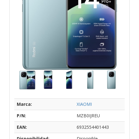
Marca:
XIAOMI
P/N:
MZB0IJREU
EAN:
6932554401443
Disponibilidad:
Disponible