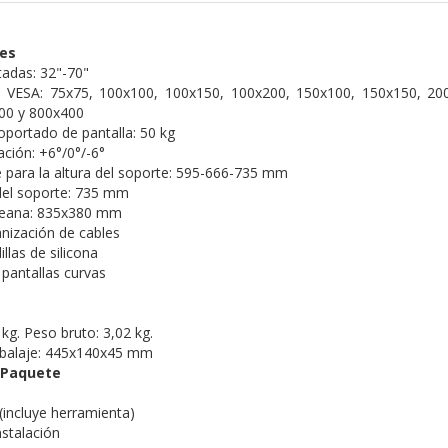
nes
tadas: 32"-70"
 VESA: 75x75, 100x100, 100x150, 100x200, 150x100, 150x150, 20
00 y 800x400
portado de pantalla: 50 kg
ación: +6°/0°/-6°
 para la altura del soporte: 595-666-735 mm
del soporte: 735 mm
peana: 835x380 mm
nización de cables
llas de silicona
pantallas curvas
kg. Peso bruto: 3,02 kg.
balaje: 445x140x45 mm
 Paquete
(incluye herramienta)
nstalación