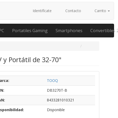
Identifícate
Contacto
Carrito
PC
Portatiles Gaming
Smartphones
Convertibles 
y Portátil de 32-70"
arca:
TOOQ
/N:
DB3270T-B
AN:
8433281010321
sponibilidad:
Disponible