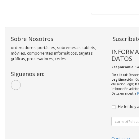
Sobre Nosotros
¡Suscríbet
ordenadores, portátiles, sobremesas, tablets,
INFORMA
móviles, componentes informáticos, tarjetas
DATOS
gráficas, procesadores, redes
Responsable
: S
Síguenos en:
Finalidad
: Respon
Legitimación
: C
obligación legal;
De
información adicio
Datos en nuestra
P
He leído y 
Contacto