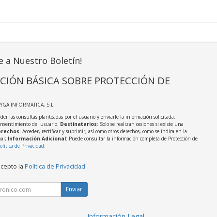
e a Nuestro Boletín!
CIÓN BÁSICA SOBRE PROTECCIÓN DE
AYGA INFORMATICA, S.L.
der las consultas planteadas por el usuario y enviarle la información solicitada;
onsentimiento del usuario;
Destinatarios
: Solo se realizan cesiones si existe una
rechos
: Acceder, rectificar y suprimir, así como otros derechos, como se indica en la
nal;
Información Adicional
: Puede consultar la información completa de Protección de
olítica de Privacidad
.
acepto la
Política de Privacidad
.
Enviar
Información Legal