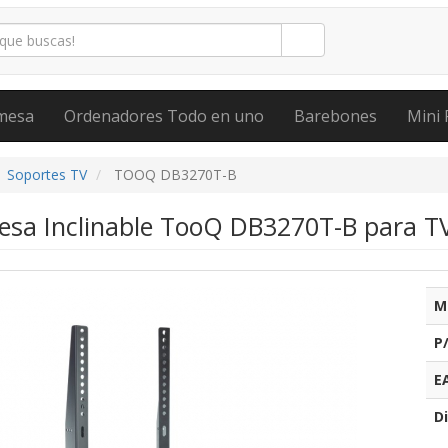
mesa
Ordenadores Todo en uno
Barebones
Mini 
Soportes TV
TOOQ DB3270T-B
esa Inclinable TooQ DB3270T-B para TV 
M
P
E
Di