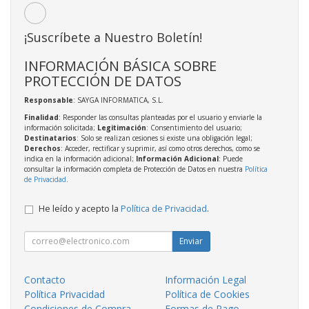
¡Suscríbete a Nuestro Boletín!
INFORMACIÓN BÁSICA SOBRE
PROTECCIÓN DE DATOS
Responsable
: SAYGA INFORMATICA, S.L.
Finalidad
: Responder las consultas planteadas por el usuario y enviarle la
información solicitada;
Legitimación
: Consentimiento del usuario;
Destinatarios
: Solo se realizan cesiones si existe una obligación legal;
Derechos
: Acceder, rectificar y suprimir, así como otros derechos, como se
indica en la información adicional;
Información Adicional
: Puede
consultar la información completa de Protección de Datos en nuestra
Política
de Privacidad
.
He leído y acepto la
Política de Privacidad
.
Enviar
Contacto
Información Legal
Política Privacidad
Política de Cookies
Condiciones de Compra
Formas de Pago