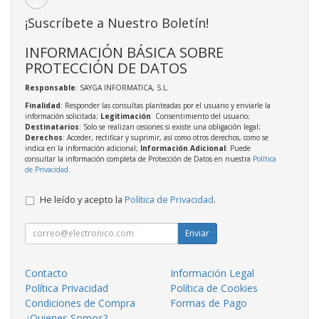
¡Suscríbete a Nuestro Boletín!
INFORMACIÓN BÁSICA SOBRE
PROTECCIÓN DE DATOS
Responsable
: SAYGA INFORMATICA, S.L.
Finalidad
: Responder las consultas planteadas por el usuario y enviarle la
información solicitada;
Legitimación
: Consentimiento del usuario;
Destinatarios
: Solo se realizan cesiones si existe una obligación legal;
Derechos
: Acceder, rectificar y suprimir, así como otros derechos, como se
indica en la información adicional;
Información Adicional
: Puede
consultar la información completa de Protección de Datos en nuestra
Política
de Privacidad
.
He leído y acepto la
Política de Privacidad
.
Enviar
Contacto
Información Legal
Política Privacidad
Política de Cookies
Condiciones de Compra
Formas de Pago
¿Quienes Somos?