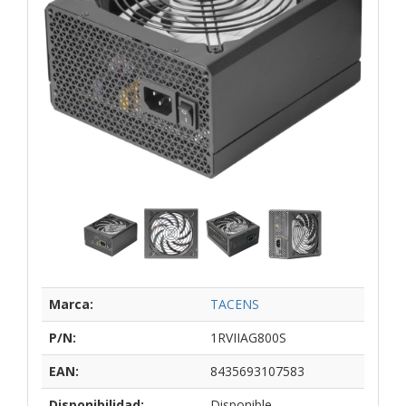
Marca:
TACENS
P/N:
1RVIIAG800S
EAN:
8435693107583
Disponibilidad:
Disponible