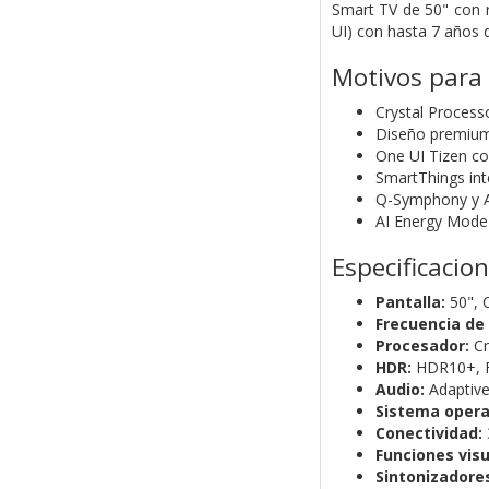
Smart TV de 50" con r
UI) con hasta 7 años d
Motivos para
Crystal Process
Diseño premium 
One UI Tizen co
SmartThings inte
Q-Symphony y A
AI Energy Mode 
Especificacio
Pantalla:
50", 
Frecuencia de 
Procesador:
Cr
HDR:
HDR10+, F
Audio:
Adaptive
Sistema opera
Conectividad:
Funciones visu
Sintonizadore