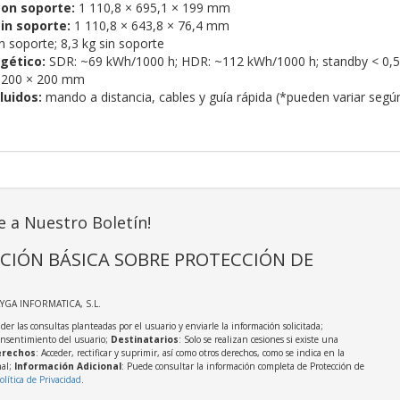
on soporte:
1 110,8 × 695,1 × 199 mm
in soporte:
1 110,8 × 643,8 × 76,4 mm
n soporte; 8,3 kg sin soporte
gético:
SDR: ~69 kWh/1000 h; HDR: ~112 kWh/1000 h; standby < 0,
200 × 200 mm
luidos:
mando a distancia, cables y guía rápida (*pueden variar según
e a Nuestro Boletín!
CIÓN BÁSICA SOBRE PROTECCIÓN DE
AYGA INFORMATICA, S.L.
der las consultas planteadas por el usuario y enviarle la información solicitada;
onsentimiento del usuario;
Destinatarios
: Solo se realizan cesiones si existe una
rechos
: Acceder, rectificar y suprimir, así como otros derechos, como se indica en la
nal;
Información Adicional
: Puede consultar la información completa de Protección de
olítica de Privacidad
.