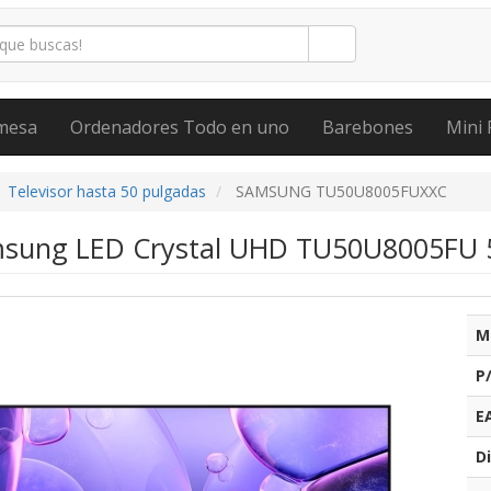
mesa
Ordenadores Todo en uno
Barebones
Mini 
Televisor hasta 50 pulgadas
SAMSUNG TU50U8005FUXXC
msung LED Crystal UHD TU50U8005FU 50
M
P
E
Di