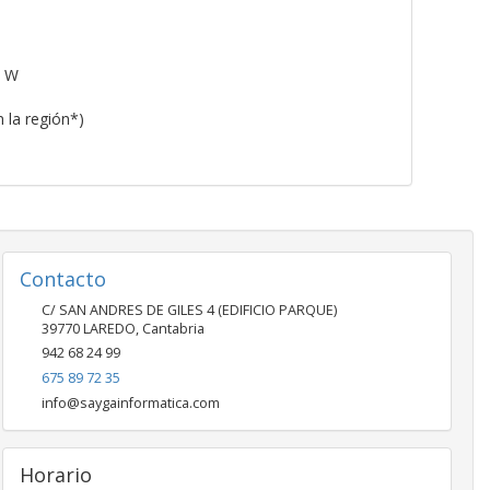
5 W
 la región*)
Contacto
C/ SAN ANDRES DE GILES 4 (EDIFICIO PARQUE)
39770
LAREDO
,
Cantabria
942 68 24 99
675 89 72 35
info@saygainformatica.com
Horario