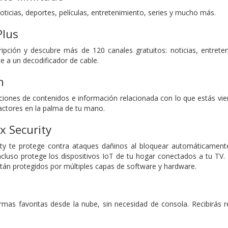
ticias, deportes, películas, entretenimiento, series y mucho más.
lus
ipción y descubre más de 120 canales gratuitos: noticias, entrete
te a un decodificador de cable.
h
ones de contenidos e información relacionada con lo que estás viend
 actores en la palma de tu mano.
 Security
y te protege contra ataques dañinos al bloquear automáticamente 
 incluso protege los dispositivos IoT de tu hogar conectados a tu T
tán protegidos por múltiples capas de software y hardware.
ormas favoritas desde la nube, sin necesidad de consola. Recibirá