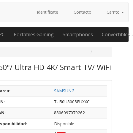
Identifícate
Contacto
Carrito
PC
Portatiles Gaming
Smartphones
Convertibles 
"/ Ultra HD 4K/ Smart TV/ WiFi
arca:
SAMSUNG
/N:
TU50U8005FUXXC
AN:
8806097079262
sponibilidad:
Disponible