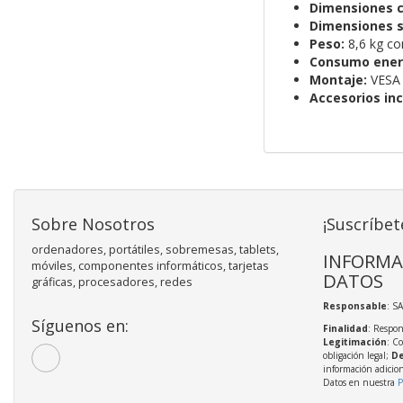
Dimensiones c
Dimensiones s
Peso:
8,6 kg co
Consumo ener
Montaje:
VESA 
Accesorios inc
Sobre Nosotros
¡Suscríbet
ordenadores, portátiles, sobremesas, tablets,
INFORMA
móviles, componentes informáticos, tarjetas
DATOS
gráficas, procesadores, redes
Responsable
: S
Síguenos en:
Finalidad
: Respon
Legitimación
: C
obligación legal;
De
información adicio
Datos en nuestra
P