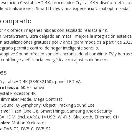
esolución Crystal UHD 4K, procesador Crystal 4K y diseño metálico 
e actualizaciones, SmartThings y una experiencia visual optimizada.
 comprarlo
or 4K ofrece imágenes nítidas con escalado realista a 4K.
MetalStream, ultra delgado en metal, mejora la integración estética
n actualizaciones gratuitas por 7 años (para modelos a partir de 2023
grado permite control de hogar inteligente sencillo.
daptive Sound ofrecen sonido sincronizado al combinar TV y barras
contribuye a eficiencia energética con ajustes dinámicos.
nes
Crystal UHD 4K (3840×2160), panel LED VA
refresco:
60 Hz nativa
ystal Processor 4K
ilmmaker Mode, Mega Contrast
 Sound, Q-Symphony, Object Tracking Sound Lite
tivo:
Tizen (One UI), SmartThings, Samsung Knox Security
3× HDMI (incl. eARC), 1× USB, Wi-Fi 5, Bluetooth, Ethernet, CI+
ales:
Motion Xcelerator
s:
DVB-T2, DVB-C, DVB-S2