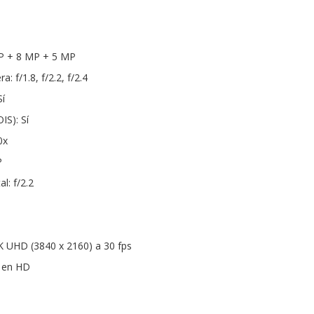
P + 8 MP + 5 MP
: f/1.8, f/2.2, f/2.4
í
IS): Sí
0x
P
l: f/2.2
K UHD (3840 x 2160) a 30 fps
s en HD