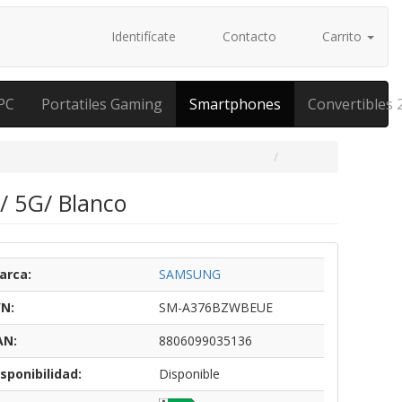
Identifícate
Contacto
Carrito
PC
Portatiles Gaming
Smartphones
Convertibles 
 5G/ Blanco
arca:
SAMSUNG
/N:
SM-A376BZWBEUE
AN:
8806099035136
sponibilidad:
Disponible