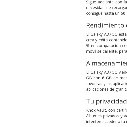
Sigue adelante con la
necesidad de recargar
consigue hasta un 60 
Rendimiento 
El Galaxy A37 5G est
crea y edita contenid
% en comparación con
móvil se caliente, pa
Almacenamient
El Galaxy A37 5G vie
GB con 6 GB de memor
favoritas y las aplica
aplicaciones de gran t
Tu privacidad
Knox Vault, con certi
álbumes privados y ac
intenten acceder a tu 