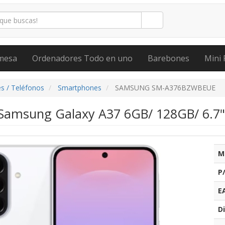
mesa
Ordenadores Todo en uno
Barebones
Mini 
s / Teléfonos
Smartphones
SAMSUNG SM-A376BZWBEUE
amsung Galaxy A37 6GB/ 128GB/ 6.7"/
M
P
E
Di