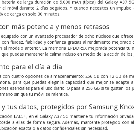
 batería de larga duración de 5.000 mAh (típica) del Galaxy A37 5G
 el móvil durante 2 días seguidos. Y cuando necesites un impulso 
% de carga en solo 30 minutos.
con más potencia y menos retrasos
á equipado con un avanzado procesador de ocho núcleos que ofrece 
o con fluidez, fiabilidad y confianza gracias al rendimiento mejora
 el modelo anterior. La memoria LPDDR5X mejorada potencia tu mul
ra que puedas mantener la calma incluso en medio de la acción de los
o para el día a día
ne con cuatro opciones de almacenamiento: 256 GB con 12 GB de 
ia, para que puedas elegir la capacidad que mejor se adapte a t
ciones esenciales para el uso diario. O pasa a 256 GB si te gustan los
amaño sin que tu móvil se ralentice.
 y tus datos, protegidos por Samsung Kno
ficación EAL5+, en el Galaxy A37 5G mantiene tu información privada
cede a ellas de forma segura. Además, mantente protegido con aler
ubicación exacta o a datos confidenciales sin necesidad.