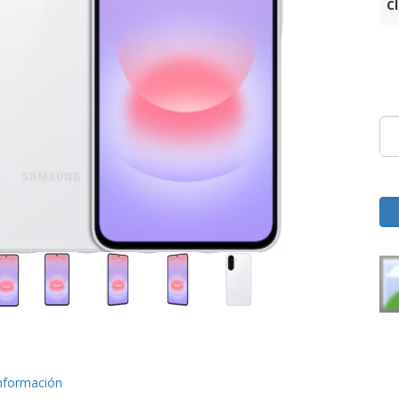
C
nformación