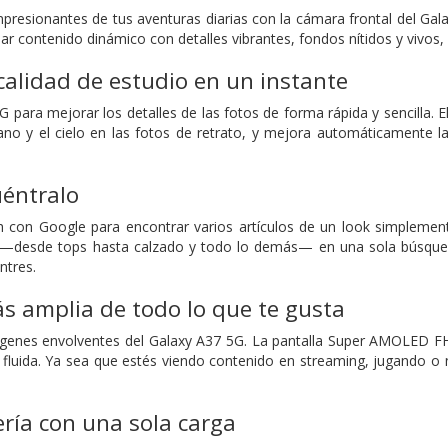
esionantes de tus aventuras diarias con la cámara frontal del Gal
bar contenido dinámico con detalles vibrantes, fondos nítidos y vivos
calidad de estudio en un instante
 5G para mejorar los detalles de las fotos de forma rápida y sencill
ano y el cielo en las fotos de retrato, y mejora automáticamente la c
uéntralo
rch con Google para encontrar varios artículos de un look simpleme
 —desde tops hasta calzado y todo lo demás— en una sola búsqueda
ntres.
s amplia de todo lo que te gusta
genes envolventes del Galaxy A37 5G. La pantalla Super AMOLED FHD
l fluida. Ya sea que estés viendo contenido en streaming, jugando o n
ería con una sola carga