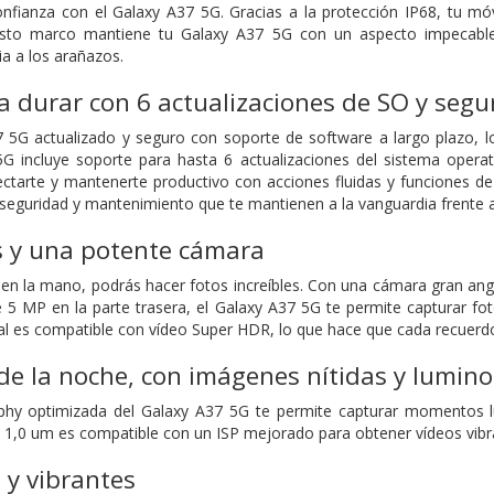
nfianza con el Galaxy A37 5G. Gracias a la protección IP68, tu móvi
sto marco mantiene tu Galaxy A37 5G con un aspecto impecable y
ia a los arañazos.
 durar con 6 actualizaciones de SO y segu
5G actualizado y seguro con soporte de software a largo plazo, lo
5G incluye soporte para hasta 6 actualizaciones del sistema opera
ctarte y mantenerte productivo con acciones fluidas y funciones de
 seguridad y mantenimiento que te mantienen a la vanguardia frente 
s y una potente cámara
en la mano, podrás hacer fotos increíbles. Con una cámara gran ang
 MP en la parte trasera, el Galaxy A37 5G te permite capturar foto
al es compatible con vídeo Super HDR, lo que hace que cada recuerdo s
e la noche, con imágenes nítidas y lumin
phy optimizada del Galaxy A37 5G te permite capturar momentos 
e 1,0 um es compatible con un ISP mejorado para obtener vídeos vibran
s y vibrantes