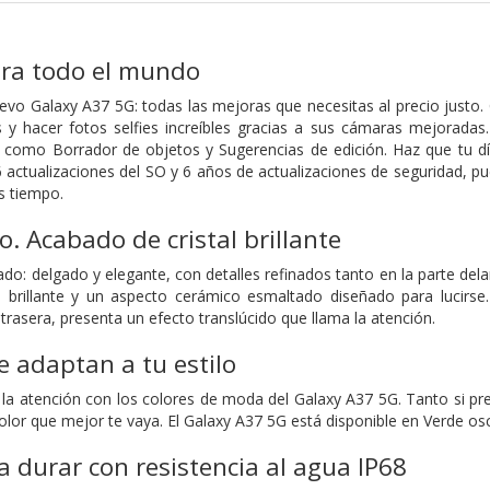
ara todo el mundo
vo Galaxy A37 5G: todas las mejoras que necesitas al precio justo. 
 y hacer fotos selfies increíbles gracias a sus cámaras mejoradas
 como Borrador de objetos y Sugerencias de edición. Haz que tu dí
6 actualizaciones del SO y 6 años de actualizaciones de seguridad, p
s tiempo.
. Acabado de cristal brillante
do: delgado y elegante, con detalles refinados tanto en la parte del
l brillante y un aspecto cerámico esmaltado diseñado para lucirse
trasera, presenta un efecto translúcido que llama la atención.
e adaptan a tu estilo
 la atención con los colores de moda del Galaxy A37 5G. Tanto si p
 color que mejor te vaya. El Galaxy A37 5G está disponible en Verde os
 durar con resistencia al agua IP68