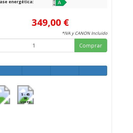
lase energética:
349,00 €
*IVA y CANON Incluido
Comprar
5 - 45
W
USB PD