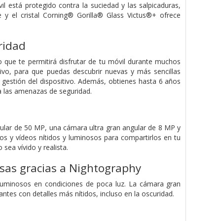
l está protegido contra la suciedad y las salpicaduras,
 el cristal Corning® Gorilla® Glass Victus®+ ofrece
ridad
 que te permitirá disfrutar de tu móvil durante muchos
tivo, para que puedas descubrir nuevas y más sencillas
 gestión del dispositivo. Además, obtienes hasta 6 años
a las amenazas de seguridad.
ular de 50 MP, una cámara ultra gran angular de 8 MP y
s y vídeos nítidos y luminosos para compartirlos en tu
ea vívido y realista.
osas gracias a Nightography
luminosos en condiciones de poca luz. La cámara gran
tes con detalles más nítidos, incluso en la oscuridad.