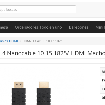
mesa
Ordenadores Todo en uno
Barebones
Mini 
ables HDMI
NANO CABLE 10.15.1825
.4 Nanocable 10.15.1825/ HDMI Mach
M
P
E
Di