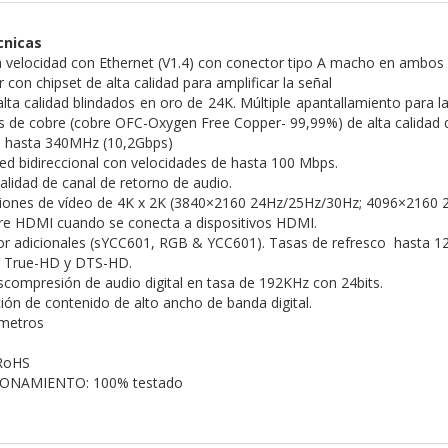
cnicas
 velocidad con Ethernet (V1.4) con conector tipo A macho en ambos
r con chipset de alta calidad para amplificar la señal
lta calidad blindados en oro de 24K. Múltiple apantallamiento para l
 de cobre (cobre OFC-Oxygen Free Copper- 99,99%) de alta calidad q
 hasta 340MHz (10,2Gbps)
red bidireccional con velocidades de hasta 100 Mbps.
alidad de canal de retorno de audio.
ciones de vídeo de 4K x 2K (3840×2160 24Hz/25Hz/30Hz; 4096×2160 
re HDMI cuando se conecta a dispositivos HDMI.
or adicionales (sYCC601, RGB & YCC601). Tasas de refresco hasta 1
 True-HD y DTS-HD.
scompresión de audio digital en tasa de 192KHz con 24bits.
ión de contenido de alto ancho de banda digital.
metros
RoHS
ONAMIENTO: 100% testado