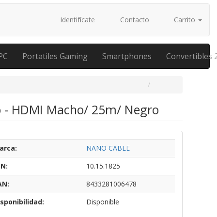
Identifícate
Contacto
Carrito
PC
Portatiles Gaming
Smartphones
Convertibles 
o - HDMI Macho/ 25m/ Negro
arca:
NANO CABLE
/N:
10.15.1825
AN:
8433281006478
sponibilidad:
Disponible