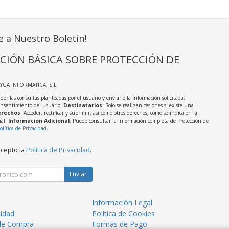
e a Nuestro Boletín!
CIÓN BÁSICA SOBRE PROTECCIÓN DE
AYGA INFORMATICA, S.L.
der las consultas planteadas por el usuario y enviarle la información solicitada;
onsentimiento del usuario;
Destinatarios
: Solo se realizan cesiones si existe una
rechos
: Acceder, rectificar y suprimir, así como otros derechos, como se indica en la
nal;
Información Adicional
: Puede consultar la información completa de Protección de
olítica de Privacidad
.
acepto la
Política de Privacidad
.
Enviar
Información Legal
cidad
Política de Cookies
de Compra
Formas de Pago