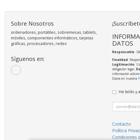
Sobre Nosotros
¡Suscríbet
ordenadores, portátiles, sobremesas, tablets,
INFORMA
móviles, componentes informáticos, tarjetas
DATOS
gráficas, procesadores, redes
Responsable
: S
Síguenos en:
Finalidad
: Respon
Legitimación
: C
obligación legal;
De
información adicio
Datos en nuestra
P
He leído y 
Contacto
Política Priva
Condiciones 