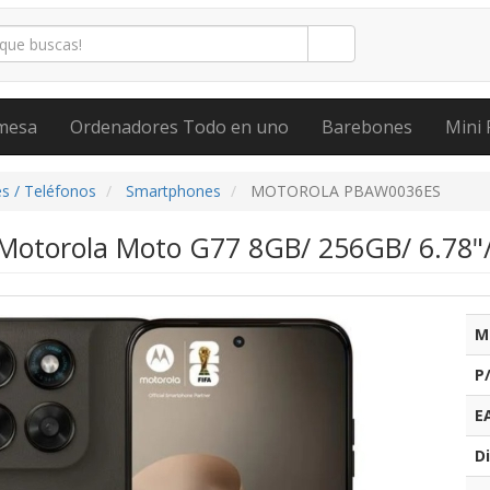
mesa
Ordenadores Todo en uno
Barebones
Mini 
s / Teléfonos
Smartphones
MOTOROLA PBAW0036ES
otorola Moto G77 8GB/ 256GB/ 6.78"
M
P
E
Di