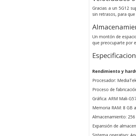
Gracias a un 5G12 sup
sin retrasos, para qu
Almacenamien
Un montón de espacio 
que preocuparte por 
Especificacio
Rendimiento y har
Procesador: MediaTek
Proceso de fabricació
Gráfica: ARM Mali-G5
Memoria RAM: 8 GB a
Almacenamiento: 256
Expansión de almacen
Sistema operativo: An