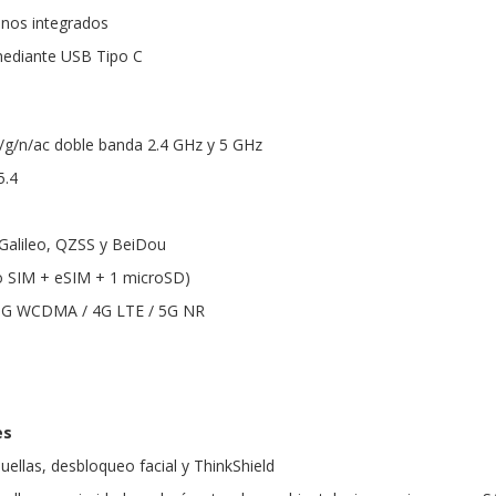
onos integrados
mediante USB Tipo C
/b/g/n/ac doble banda 2.4 GHz y 5 GHz
5.4
alileo, QZSS y BeiDou
o SIM + eSIM + 1 microSD)
 3G WCDMA / 4G LTE / 5G NR
es
uellas, desbloqueo facial y ThinkShield