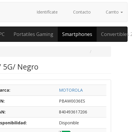
Identifícate
Contacto
Carrito
PC
Portatiles Gaming
Smartphones
Convertibles 
/ 5G/ Negro
arca:
MOTOROLA
/N:
PBAW0036ES
AN:
840493617206
sponibilidad:
Disponible