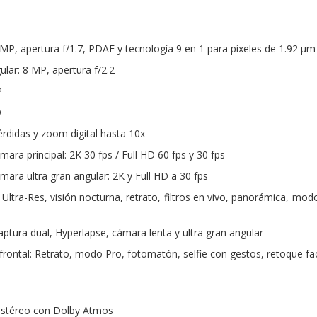
 MP, apertura f/1.7, PDAF y tecnología 9 en 1 para píxeles de 1.92 μm
lar: 8 MP, apertura f/2.2
P
D
didas y zoom digital hasta 10x
ara principal: 2K 30 fps / Full HD 60 fps y 30 fps
ara ultra gran angular: 2K y Full HD a 30 fps
Ultra-Res, visión nocturna, retrato, filtros en vivo, panorámica, mo
ptura dual, Hyperlapse, cámara lenta y ultra gran angular
ontal: Retrato, modo Pro, fotomatón, selfie con gestos, retoque faci
 estéreo con Dolby Atmos