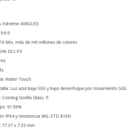
das Extreme AMOLED
9.6:9
10 bits, más de mil millones de colores
100% DCI-P3
 Hz
ts
la: Water Touch
ntalla: Luz azul baja SGS y bajo desenfoque por movimiento SGS
: Corning Gorilla Glass 7i
rpo: 91.56%
ción IP64 y resistencia MIL-STD 810H
x 77.37 x 7.33 mm