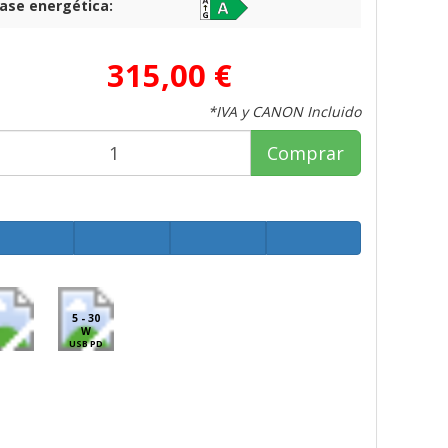
lase energética:
315,00 €
*IVA y CANON Incluido
Comprar
5 - 30
W
USB PD