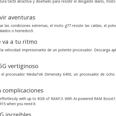
tura táctil atractiva y diseñado para resistir el desgaste diario, m
vir aventuras
 las condiciones extremas, el moto g77 resiste las caídas, el polvo,
salados o húmedos9.
 va a tu ritmo
e la velocidad impresionante de un potente procesador. Descarga apl
5G vertiginoso
on el procesador MediaTek Dimensity 6400, un procesador de ocho 
n complicaciones
effortlessly with up to 8GB of RAM13. With AI-powered RAM Boost14
M15 when you need it.
G increíbles