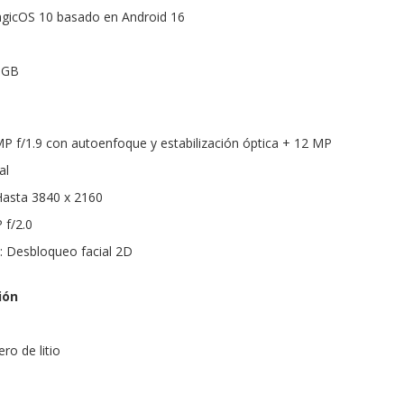
agicOS 10 basado en Android 16
 GB
P f/1.9 con autoenfoque y estabilización óptica + 12 MP
al
Hasta 3840 x 2160
 f/2.0
: Desbloqueo facial 2D
ión
ro de litio