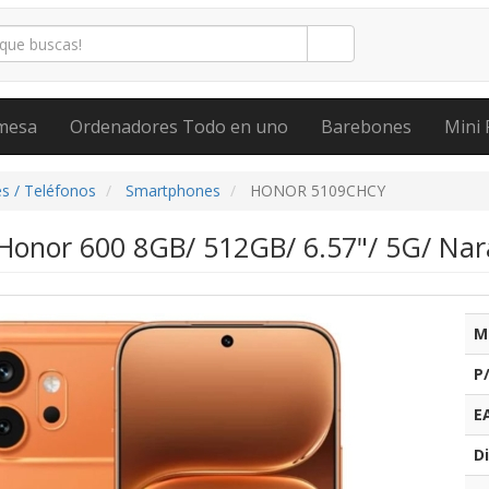
mesa
Ordenadores Todo en uno
Barebones
Mini 
s / Teléfonos
Smartphones
HONOR 5109CHCY
onor 600 8GB/ 512GB/ 6.57"/ 5G/ Nar
M
P
E
Di