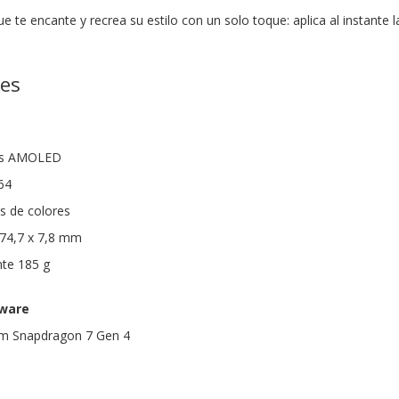
e te encante y recrea su estilo con un solo toque: aplica al instante 
nes
das AMOLED
64
es de colores
 74,7 x 7,8 mm
te 185 g
dware
m Snapdragon 7 Gen 4