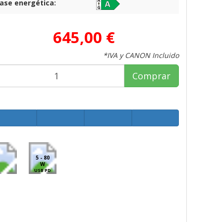
lase energética:
645,00 €
*IVA y CANON Incluido
Comprar
5 - 80
W
USB PD