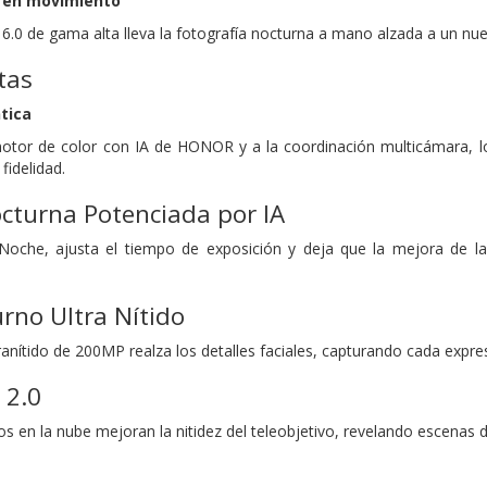
 en movimiento
 6.0 de gama alta lleva la fotografía nocturna a mano alzada a un nu
tas
tica
 motor de color con IA de HONOR y a la coordinación multicámara, 
fidelidad.
cturna Potenciada por IA
che, ajusta el tiempo de exposición y deja que la mejora de la I
rno Ultra Nítido
ranítido de 200MP realza los detalles faciales, capturando cada expres
 2.0
 en la nube mejoran la nitidez del teleobjetivo, revelando escenas di