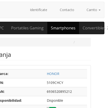
Identifícate
Contacto
Carrito
PC
Portatiles Gaming
Smartphones
Convertibles 
anja
arca:
HONOR
/N:
5109CHCY
AN:
6936520895212
sponibilidad:
Disponible