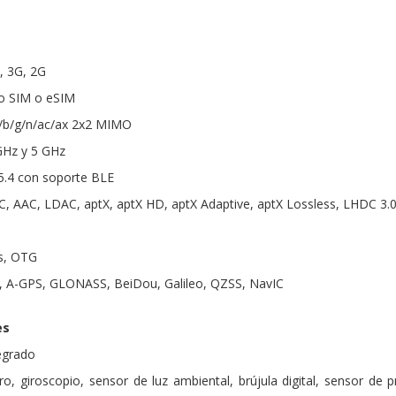
, 3G, 2G
o SIM o eSIM
 a/b/g/n/ac/ax 2x2 MIMO
 GHz y 5 GHz
5.4 con soporte BLE
, AAC, LDAC, aptX, aptX HD, aptX Adaptive, aptX Lossless, LHDC 3.0
os, OTG
, A-GPS, GLONASS, BeiDou, Galileo, QZSS, NavIC
es
tegrado
o, giroscopio, sensor de luz ambiental, brújula digital, sensor de 