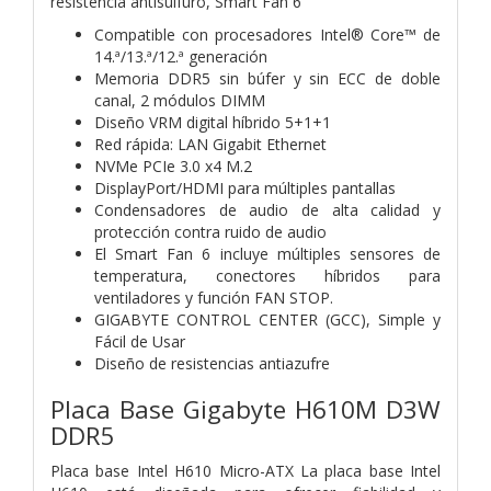
resistencia antisulfuro, Smart Fan 6
Compatible con procesadores Intel® Core™ de
14.ª/13.ª/12.ª generación
Memoria DDR5 sin búfer y sin ECC de doble
canal, 2 módulos DIMM
Diseño VRM digital híbrido 5+1+1
Red rápida: LAN Gigabit Ethernet
NVMe PCIe 3.0 x4 M.2
DisplayPort/HDMI para múltiples pantallas
Condensadores de audio de alta calidad y
protección contra ruido de audio
El Smart Fan 6 incluye múltiples sensores de
temperatura, conectores híbridos para
ventiladores y función FAN STOP.
GIGABYTE CONTROL CENTER (GCC), Simple y
Fácil de Usar
Diseño de resistencias antiazufre
Placa Base Gigabyte H610M D3W
DDR5
Placa base Intel H610 Micro-ATX La placa base Intel