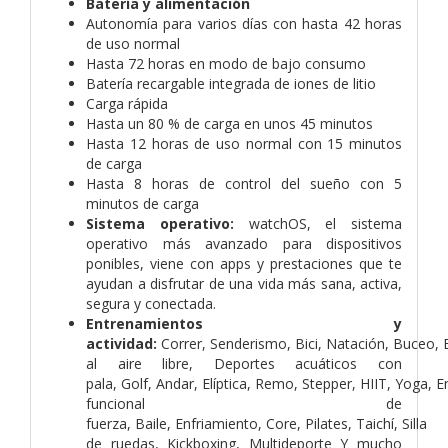
Batería y alimentación
Autonomía para varios días con hasta 42 horas
de uso normal
Hasta 72 horas en modo de bajo consumo
Batería recargable integrada de iones de litio
Carga rápida
Hasta un 80 % de carga en unos 45 minutos
Hasta 12 horas de uso normal con 15 minutos
de carga
Hasta 8 horas de control del sueño con 5
minutos de carga
Sistema operativo:
watchOS, el sistema
operativo más avanzado para dispositivos
ponibles, viene con apps y prestaciones que te
ayudan a disfrutar de una vida más sana, activa,
segura y conectada.
Entrenamientos y
actividad:
Correr,
Senderismo,
Bici,
Natación, Buceo,
al aire libre,
Deportes acuáticos con
pala,
Golf,
Andar,
Elíptica,
Remo,
Stepper,
HIIT,
Yoga,
E
funcional de
fuerza,
Baile,
Enfriamiento,
Core,
Pilates,
Taichí,
Silla
de ruedas,
Kickboxing,
Multideporte
Y mucho