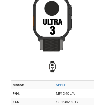
Marca:
APPLE
P/N:
MF1D4QL/A
EAN:
195950610512