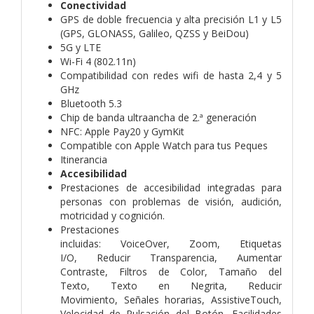
Conectividad
GPS de doble frecuencia y alta precisión L1 y L5
(GPS, GLONASS, Galileo, QZSS y BeiDou)
5G y LTE
Wi-Fi 4 (802.11n)
Compati­bilidad con redes wifi de hasta 2,4 y 5
GHz
Bluetooth 5.3
Chip de banda ultraancha de 2.ª generación
NFC: Apple Pay20 y GymKit
Compatible con Apple Watch para tus Peques
Itinerancia
Accesibilidad
Prestaciones de accesibilidad integradas para
personas con problemas de visión, audición,
motricidad y cognición.
Prestaciones
incluidas:
VoiceOver,
Zoom,
Etiquetas
I/O,
Reducir Transparencia,
Aumentar
Contraste,
Filtros de Color,
Tamaño del
Texto,
Texto en Negrita,
Reducir
Movimiento,
Señales horarias,
AssistiveTouch,
V
elocidad de Pulsación del Botón,
Facilidades