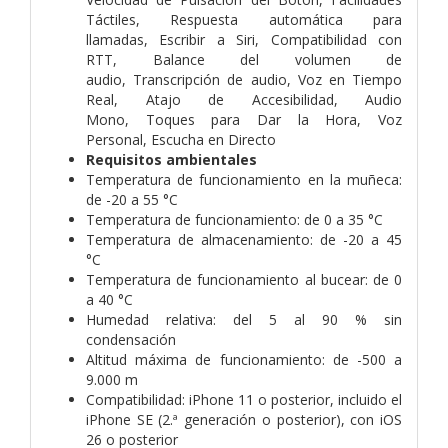
Táctiles,
Respuesta automática para
llamadas,
Escribir a Siri,
Compati­bilidad con
RTT,
Balance del volumen de
audio,
Transcripción de audio,
Voz en Tiempo
Real,
Atajo de Accesibilidad,
Audio
Mono,
Toques para Dar la Hora,
Voz
Personal,
Escucha en Directo
Requisitos ambientales
Temperatura de funciona­miento en la muñeca:
de -20 a 55 °C
Temperatura de funciona­miento: de 0 a 35 °C
Temperatura de almacena­miento: de -20 a 45
°C
Temperatura de funciona­miento al bucear: de 0
a 40 °C
Humedad relativa: del 5 al 90 % sin
condensación
Altitud máxima de funciona­miento: de -500 a
9.000 m
Compati­bilidad:
iPhone 11 o posterior, incluido el
iPhone SE (2.ª generación o posterior), con iOS
26 o posterior