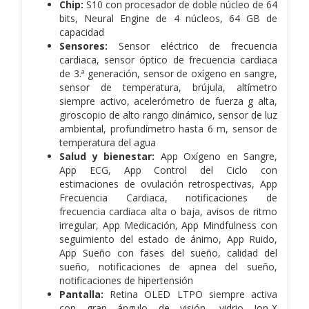
Chip:
S10 con procesador de doble núcleo de 64
bits, Neural Engine de 4 núcleos, 64 GB de
capacidad
Sensores:
Sensor eléctrico de frecuencia
cardiaca, sensor óptico de frecuencia cardiaca
de 3.ª generación, sensor de oxígeno en sangre,
sensor de temperatura, brújula, altímetro
siempre activo, acelerómetro de fuerza g alta,
giroscopio de alto rango dinámico, sensor de luz
ambiental, profundímetro hasta 6 m, sensor de
temperatura del agua
Salud y bienestar:
App Oxígeno en Sangre,
App ECG, App Control del Ciclo con
estimaciones de ovulación retrospectivas, App
Frecuencia Cardiaca, notificaciones de
frecuencia cardiaca alta o baja, avisos de ritmo
irregular, App Medicación, App Mindfulness con
seguimiento del estado de ánimo, App Ruido,
App Sueño con fases del sueño, calidad del
sueño, notificaciones de apnea del sueño,
notificaciones de hipertensión
Pantalla:
Retina OLED LTPO siempre activa
con gran ángulo de visión, vidrio Ion-X