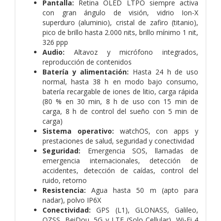
Pantalla:
Retina OLED LTPO siempre activa
con gran ángulo de visión, vidrio Ion-X
superduro (aluminio), cristal de zafiro (titanio),
pico de brillo hasta 2.000 nits, brillo mínimo 1 nit,
326 ppp
Audio:
Altavoz y micrófono integrados,
reproducción de contenidos
Batería y alimentación:
Hasta 24 h de uso
normal, hasta 38 h en modo bajo consumo,
batería recargable de iones de litio, carga rápida
(80 % en 30 min, 8 h de uso con 15 min de
carga, 8 h de control del sueño con 5 min de
carga)
Sistema operativo:
watchOS, con apps y
prestaciones de salud, seguridad y conectividad
Seguridad:
Emergencia SOS, llamadas de
emergencia internacionales, detección de
accidentes, detección de caídas, control del
ruido, retorno
Resistencia:
Agua hasta 50 m (apto para
nadar), polvo IP6X
Conectividad:
GPS (L1), GLONASS, Galileo,
QZSS, BeiDou, 5G y LTE (Solo Cellular), Wi-Fi 4