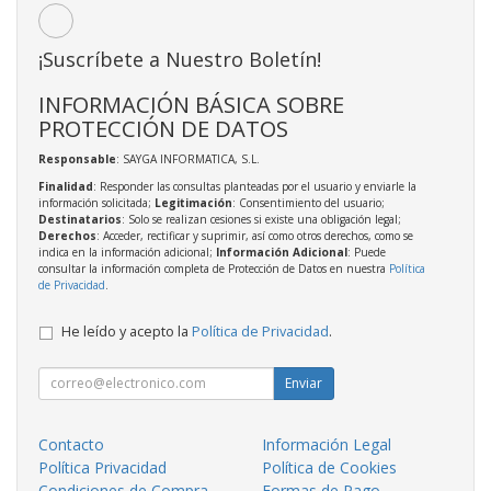
¡Suscríbete a Nuestro Boletín!
INFORMACIÓN BÁSICA SOBRE
PROTECCIÓN DE DATOS
Responsable
: SAYGA INFORMATICA, S.L.
Finalidad
: Responder las consultas planteadas por el usuario y enviarle la
información solicitada;
Legitimación
: Consentimiento del usuario;
Destinatarios
: Solo se realizan cesiones si existe una obligación legal;
Derechos
: Acceder, rectificar y suprimir, así como otros derechos, como se
indica en la información adicional;
Información Adicional
: Puede
consultar la información completa de Protección de Datos en nuestra
Política
de Privacidad
.
He leído y acepto la
Política de Privacidad
.
Enviar
Contacto
Información Legal
Política Privacidad
Política de Cookies
Condiciones de Compra
Formas de Pago