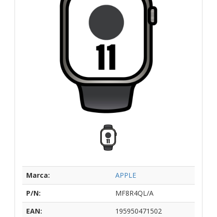
Marca:
APPLE
P/N:
MF8R4QL/A
EAN:
195950471502