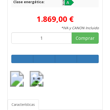
Clase energética:
1.869,00 €
*IVA y CANON Incluido
Comprar
5 - 40
W
USB PD
Características