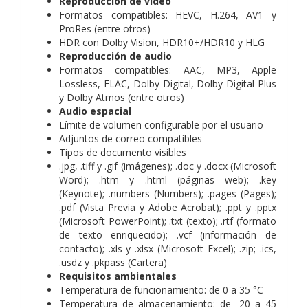
Reproducción de vídeo
Formatos compatibles: HEVC, H.264, AV1 y
ProRes (entre otros)
HDR con Dolby Vision, HDR10+/HDR10 y HLG
Reproducción de audio
Formatos compatibles: AAC, MP3, Apple
Lossless, FLAC, Dolby Digital, Dolby Digital Plus
y Dolby Atmos (entre otros)
Audio espacial
Límite de volumen configurable por el usuario
Adjuntos de correo compatibles
Tipos de documento visibles
.jpg, .tiff y .gif (imágenes); .doc y .docx (Microsoft
Word); .htm y .html (páginas web); .key
(Keynote); .numbers (Numbers); .pages (Pages);
.pdf (Vista Previa y Adobe Acrobat); .ppt y .pptx
(Microsoft PowerPoint); .txt (texto); .rtf (formato
de texto enriquecido); .vcf (información de
contacto); .xls y .xlsx (Microsoft Excel); .zip; .ics,
.usdz y .pkpass (Cartera)
Requisitos ambientales
Temperatura de funcionamiento: de 0 a 35 °C
Temperatura de almacena­miento: de -20 a 45