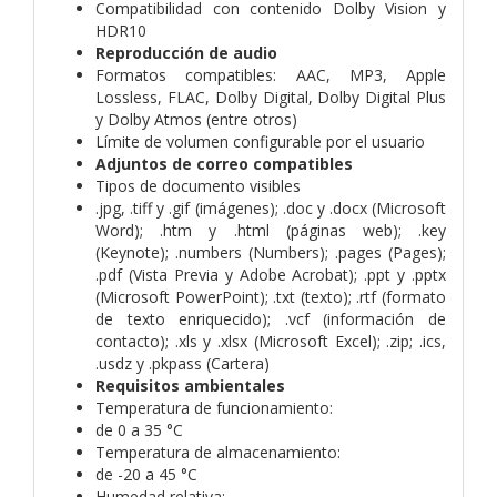
Compatibilidad con contenido Dolby Vision y
HDR10
Reproducción de audio
Formatos compatibles: AAC, MP3, Apple
Lossless, FLAC, Dolby Digital, Dolby Digital Plus
y Dolby Atmos (entre otros)
Límite de volumen configurable por el usuario
Adjuntos de correo compatibles
Tipos de documento visibles
.jpg, .tiff y .gif (imágenes); .doc y .docx (Microsoft
Word); .htm y .html (páginas web); .key
(Keynote); .numbers (Numbers); .pages (Pages);
.pdf (Vista Previa y Adobe Acrobat); .ppt y .pptx
(Microsoft PowerPoint); .txt (texto); .rtf (formato
de texto enriquecido); .vcf (información de
contacto); .xls y .xlsx (Microsoft Excel); .zip; .ics,
.usdz y .pkpass (Cartera)
Requisitos ambientales
Temperatura de funcionamiento:
de 0 a 35 °C
Temperatura de almacena­miento:
de -20 a 45 °C
Humedad relativa: