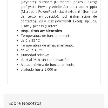
(Keynote); .numbers (Numbers); .pages (Pages);
.pdf (Vista Previa y Adobe Acrobat); .ppt y .pptx
(Microsoft PowerPoint); .txt (texto); .rtf (formato
de texto enriquecido); .vcf (información de
contacto); .xls y .xlsx (Microsoft Excel); .zip; .ics,
.usdz y .pkpass (Cartera)
Requisitos ambientales
Temperatura de funcionamiento:
de 0 a 35 °C
Temperatura de almacena­miento:
de -20 a 45 °C
Humedad relativa:
del 5 al 95 % sin condensación
Altitud máxima de funcionamiento:
probado hasta 3.000 m
Sobre Nosotros