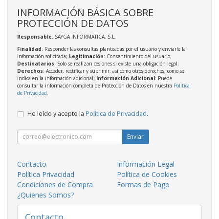
INFORMACIÓN BÁSICA SOBRE
PROTECCIÓN DE DATOS
Responsable
: SAYGA INFORMATICA, S.L.
Finalidad
: Responder las consultas planteadas por el usuario y enviarle la
información solicitada;
Legitimación
: Consentimiento del usuario;
Destinatarios
: Solo se realizan cesiones si existe una obligación legal;
Derechos
: Acceder, rectificar y suprimir, así como otros derechos, como se
indica en la información adicional;
Información Adicional
: Puede
consultar la información completa de Protección de Datos en nuestra
Política
de Privacidad
.
He leído y acepto la
Política de Privacidad
.
Enviar
Contacto
Información Legal
Política Privacidad
Política de Cookies
Condiciones de Compra
Formas de Pago
¿Quienes Somos?
Contacto