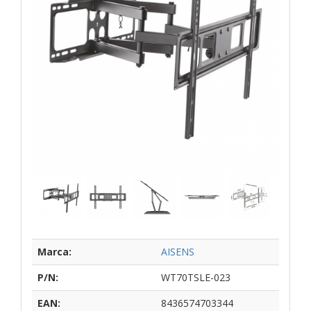
Marca:
AISENS
P/N:
WT70TSLE-023
EAN:
8436574703344