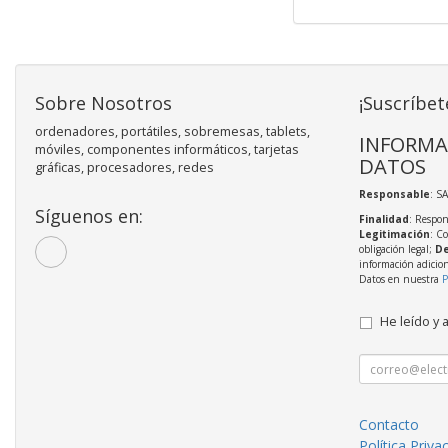
Sobre Nosotros
¡Suscríbet
ordenadores, portátiles, sobremesas, tablets,
INFORMA
móviles, componentes informáticos, tarjetas
DATOS
gráficas, procesadores, redes
Responsable
: S
Síguenos en:
Finalidad
: Respon
Legitimación
: C
obligación legal;
De
información adicio
Datos en nuestra
P
He leído y 
Contacto
Política Priva