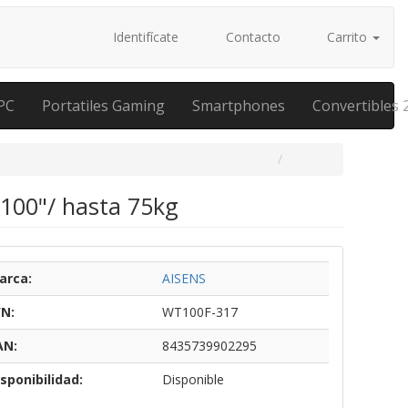
Identifícate
Contacto
Carrito
PC
Portatiles Gaming
Smartphones
Convertibles 
100"/ hasta 75kg
arca:
AISENS
/N:
WT100F-317
AN:
8435739902295
sponibilidad:
Disponible