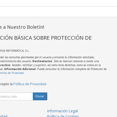
e a Nuestro Boletín!
CIÓN BÁSICA SOBRE PROTECCIÓN DE
AYGA INFORMATICA, S.L.
der las consultas planteadas por el usuario y enviarle la información solicitada;
onsentimiento del usuario;
Destinatarios
: Solo se realizan cesiones si existe una
rechos
: Acceder, rectificar y suprimir, así como otros derechos, como se indica en la
nal;
Información Adicional
: Puede consultar la información completa de Protección de
olítica de Privacidad
.
acepto la
Política de Privacidad
.
Enviar
Información Legal
cidad
Política de Cookies