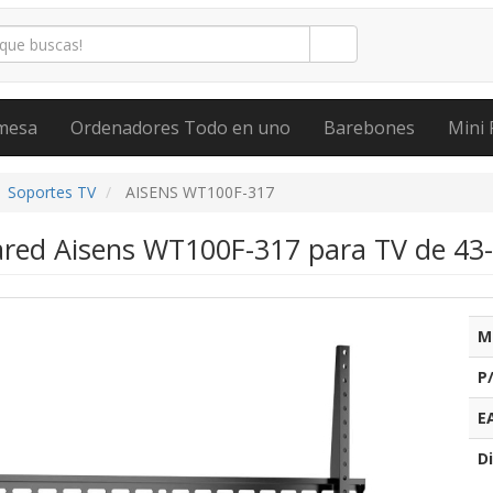
mesa
Ordenadores Todo en uno
Barebones
Mini 
Soportes TV
AISENS WT100F-317
ared Aisens WT100F-317 para TV de 43-
M
P
E
Di