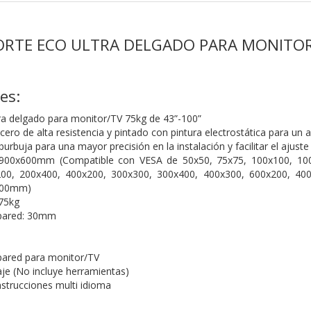
PORTE ECO ULTRA DELGADO PARA MONITOR
es:
ra delgado para monitor/TV 75kg de 43”-100”
ero de alta resistencia y pintado con pintura electrostática para un 
 burbuja para una mayor precisión en la instalación y facilitar el ajuste
900x600mm (Compatible con VESA de 50x50, 75x75, 100x100, 100
00, 200x400, 400x200, 300x300, 300x400, 400x300, 600x200, 400
600mm)
75kg
 pared: 30mm
pared para monitor/TV
aje (No incluye herramientas)
nstrucciones multi idioma