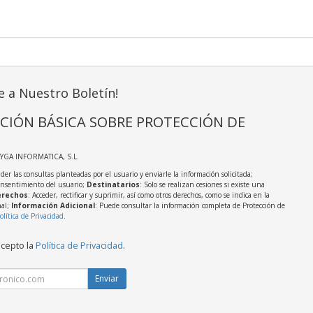
e a Nuestro Boletín!
CIÓN BÁSICA SOBRE PROTECCIÓN DE
AYGA INFORMATICA, S.L.
der las consultas planteadas por el usuario y enviarle la información solicitada;
onsentimiento del usuario;
Destinatarios
: Solo se realizan cesiones si existe una
rechos
: Acceder, rectificar y suprimir, así como otros derechos, como se indica en la
nal;
Información Adicional
: Puede consultar la información completa de Protección de
olítica de Privacidad
.
acepto la
Política de Privacidad
.
Enviar