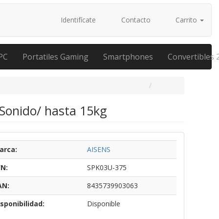
Identifícate
Contacto
Carrito
PC
Portatiles Gaming
Smartphones
Convertibles 
 Sonido/ hasta 15kg
arca:
AISENS
/N:
SPK03U-375
AN:
8435739903063
sponibilidad:
Disponible