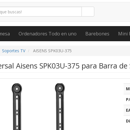
mesa
Ordenadores Todo en uno
Barebones
Mini 
Soportes TV
AISENS SPK03U-375
ersal Aisens SPK03U-375 para Barra de
M
P
E
Di