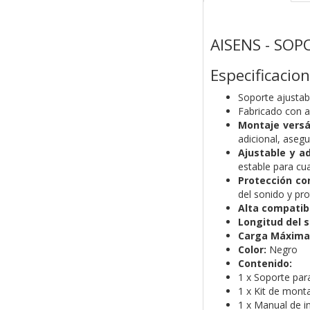
AISENS - SO
Especificacio
Soporte ajustab
Fabricado con ac
Montaje versát
adicional, aseg
Ajustable y a
estable para cua
Protección con
del sonido y pr
Alta compatibi
Longitud del s
Carga Máxima
Color:
Negro
Contenido:
1 x Soporte par
1 x Kit de mont
1 x Manual de i