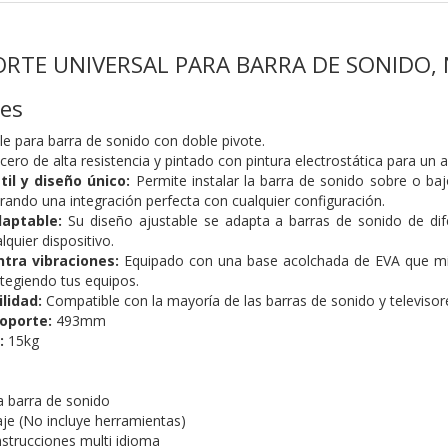
PORTE UNIVERSAL PARA BARRA DE SONIDO,
nes
le para barra de sonido con doble pivote.
ero de alta resistencia y pintado con pintura electrostática para un 
il y diseño único:
Permite instalar la barra de sonido sobre o baj
urando una integración perfecta con cualquier configuración.
daptable:
Su diseño ajustable se adapta a barras de sonido de di
lquier dispositivo.
tra vibraciones:
Equipado con una base acolchada de EVA que mini
otegiendo tus equipos.
lidad:
Compatible con la mayoría de las barras de sonido y televisor
oporte:
493mm
:
15kg
a barra de sonido
aje (No incluye herramientas)
nstrucciones multi idioma