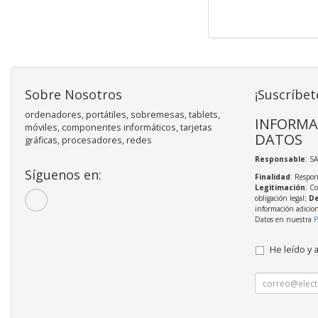
Sobre Nosotros
¡Suscríbet
ordenadores, portátiles, sobremesas, tablets,
INFORMA
móviles, componentes informáticos, tarjetas
DATOS
gráficas, procesadores, redes
Responsable
: S
Síguenos en:
Finalidad
: Respon
Legitimación
: C
obligación legal;
De
información adicio
Datos en nuestra
P
He leído y 