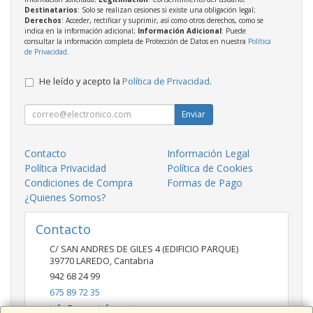
Destinatarios
: Solo se realizan cesiones si existe una obligación legal;
Derechos
: Acceder, rectificar y suprimir, así como otros derechos, como se
indica en la información adicional;
Información Adicional
: Puede
consultar la información completa de Protección de Datos en nuestra
Política
de Privacidad
.
He leído y acepto la
Política de Privacidad
.
Enviar
Contacto
Información Legal
Política Privacidad
Política de Cookies
Condiciones de Compra
Formas de Pago
¿Quienes Somos?
Contacto
C/ SAN ANDRES DE GILES 4 (EDIFICIO PARQUE)
39770
LAREDO
,
Cantabria
942 68 24 99
675 89 72 35
info@saygainformatica.com