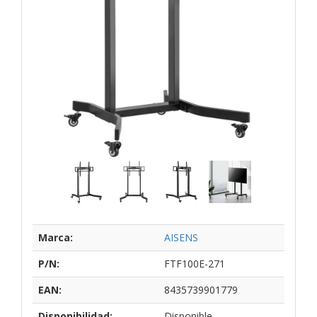
Marca:
AISENS
P/N:
FTF100E-271
EAN:
8435739901779
Disponibilidad:
Disponible