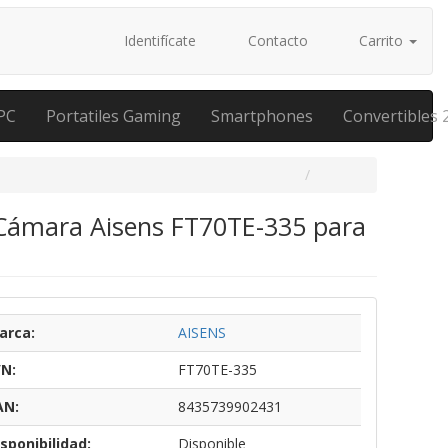
Identifícate
Contacto
Carrito
PC
Portatiles Gaming
Smartphones
Convertibles 
e Cámara Aisens FT70TE-335 para
arca:
AISENS
/N:
FT70TE-335
AN:
8435739902431
sponibilidad:
Disponible