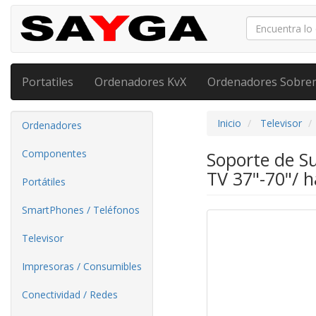
Portatiles
Ordenadores KvX
Ordenadores Sobre
Inicio
Televisor
Ordenadores
Componentes
Soporte de S
TV 37"-70"/ 
Portátiles
SmartPhones / Teléfonos
Televisor
Impresoras / Consumibles
Conectividad / Redes