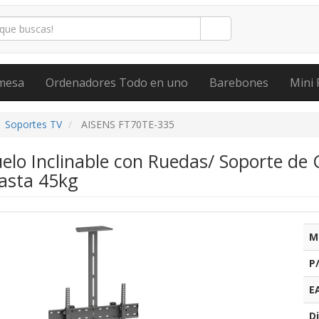
mesa
Ordenadores Todo en uno
Barebones
Mini 
Soportes TV
AISENS FT70TE-335
uelo Inclinable con Ruedas/ Soporte d
hasta 45kg
M
P
E
Di