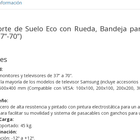
nformación
orte de Suelo Eco con Rueda, Bandeja p
7”-70”)
nes
d:
onitores y televisores de 37” a 70”.
la mayoría de los modelos de televisor Samsung (incluye accesorios e
00x400 mm (Compatible con VESA: 100x100, 200x100, 200x200, 30
eño:
ero de alta resistencia y pintado con pintura electrostática para un 
para facilitar su movilidad y sistema de pasacables con ganchos para 
Carga:
portado: 45 kg.
inación:
ción: -12º a +12º.