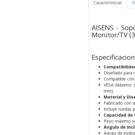
Características
I
AISENS - Sop
Monitor/TV (3
Especificacio
Compatibilida
Diseñado para m
Compatible con 
VESA Máximo: 6
mm).
Material y Dis
Fabricado con ac
Incluye ruedas 
Capacidad de 
Peso máximo so
Ángulo de Incl
Rango de inclina