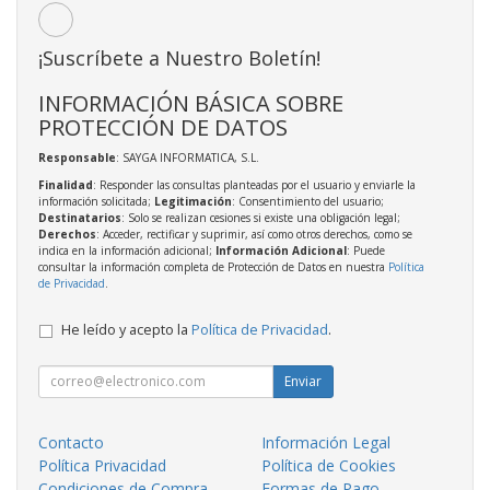
¡Suscríbete a Nuestro Boletín!
INFORMACIÓN BÁSICA SOBRE
PROTECCIÓN DE DATOS
Responsable
: SAYGA INFORMATICA, S.L.
Finalidad
: Responder las consultas planteadas por el usuario y enviarle la
información solicitada;
Legitimación
: Consentimiento del usuario;
Destinatarios
: Solo se realizan cesiones si existe una obligación legal;
Derechos
: Acceder, rectificar y suprimir, así como otros derechos, como se
indica en la información adicional;
Información Adicional
: Puede
consultar la información completa de Protección de Datos en nuestra
Política
de Privacidad
.
He leído y acepto la
Política de Privacidad
.
Enviar
Contacto
Información Legal
Política Privacidad
Política de Cookies
Condiciones de Compra
Formas de Pago